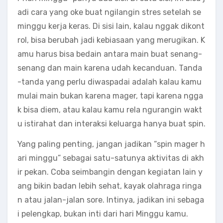
adi cara yang oke buat ngilangin stres setelah se
minggu kerja keras. Di sisi lain, kalau nggak dikont
rol, bisa berubah jadi kebiasaan yang merugikan. K
amu harus bisa bedain antara main buat senang-
senang dan main karena udah kecanduan. Tanda
-tanda yang perlu diwaspadai adalah kalau kamu
mulai main bukan karena mager, tapi karena ngga
k bisa diem, atau kalau kamu rela ngurangin wakt
u istirahat dan interaksi keluarga hanya buat spin.
Yang paling penting, jangan jadikan “spin mager h
ari minggu” sebagai satu-satunya aktivitas di akh
ir pekan. Coba seimbangin dengan kegiatan lain y
ang bikin badan lebih sehat, kayak olahraga ringa
n atau jalan-jalan sore. Intinya, jadikan ini sebaga
i pelengkap, bukan inti dari hari Minggu kamu.