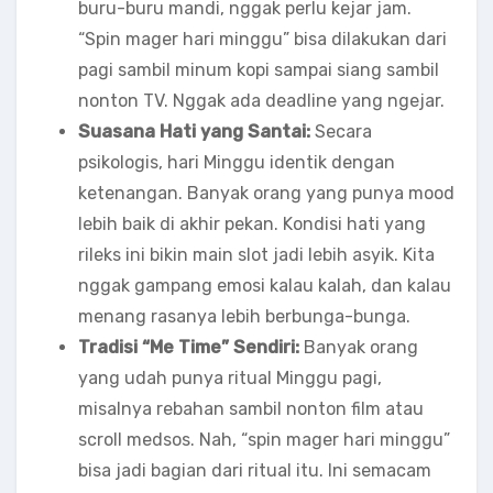
buru-buru mandi, nggak perlu kejar jam.
“Spin mager hari minggu” bisa dilakukan dari
pagi sambil minum kopi sampai siang sambil
nonton TV. Nggak ada deadline yang ngejar.
Suasana Hati yang Santai:
Secara
psikologis, hari Minggu identik dengan
ketenangan. Banyak orang yang punya mood
lebih baik di akhir pekan. Kondisi hati yang
rileks ini bikin main slot jadi lebih asyik. Kita
nggak gampang emosi kalau kalah, dan kalau
menang rasanya lebih berbunga-bunga.
Tradisi “Me Time” Sendiri:
Banyak orang
yang udah punya ritual Minggu pagi,
misalnya rebahan sambil nonton film atau
scroll medsos. Nah, “spin mager hari minggu”
bisa jadi bagian dari ritual itu. Ini semacam