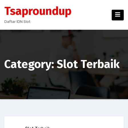
Skip
Tsaproundup
to
content
Daftar IDN Slot
Category: Slot Terbaik