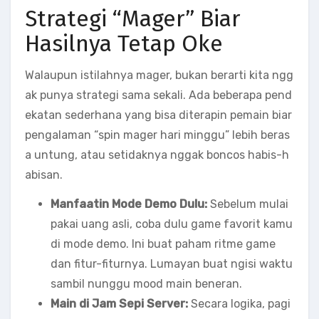
Strategi “Mager” Biar
Hasilnya Tetap Oke
Walaupun istilahnya mager, bukan berarti kita ngg
ak punya strategi sama sekali. Ada beberapa pend
ekatan sederhana yang bisa diterapin pemain biar
pengalaman “spin mager hari minggu” lebih beras
a untung, atau setidaknya nggak boncos habis-h
abisan.
Manfaatin Mode Demo Dulu:
Sebelum mulai
pakai uang asli, coba dulu game favorit kamu
di mode demo. Ini buat paham ritme game
dan fitur-fiturnya. Lumayan buat ngisi waktu
sambil nunggu mood main beneran.
Main di Jam Sepi Server:
Secara logika, pagi