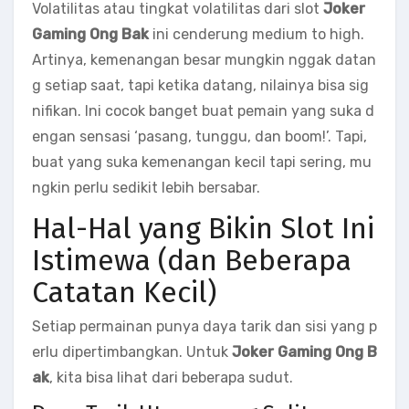
Volatilitas atau tingkat volatilitas dari slot
Joker
Gaming Ong Bak
ini cenderung medium to high.
Artinya, kemenangan besar mungkin nggak datan
g setiap saat, tapi ketika datang, nilainya bisa sig
nifikan. Ini cocok banget buat pemain yang suka d
engan sensasi ‘pasang, tunggu, dan boom!’. Tapi,
buat yang suka kemenangan kecil tapi sering, mu
ngkin perlu sedikit lebih bersabar.
Hal-Hal yang Bikin Slot Ini
Istimewa (dan Beberapa
Catatan Kecil)
Setiap permainan punya daya tarik dan sisi yang p
erlu dipertimbangkan. Untuk
Joker Gaming Ong B
ak
, kita bisa lihat dari beberapa sudut.