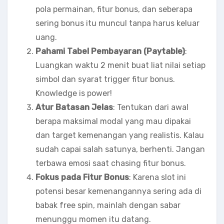
pola permainan, fitur bonus, dan seberapa
sering bonus itu muncul tanpa harus keluar
uang.
Pahami Tabel Pembayaran (Paytable)
:
Luangkan waktu 2 menit buat liat nilai setiap
simbol dan syarat trigger fitur bonus.
Knowledge is power!
Atur Batasan Jelas
: Tentukan dari awal
berapa maksimal modal yang mau dipakai
dan target kemenangan yang realistis. Kalau
sudah capai salah satunya, berhenti. Jangan
terbawa emosi saat chasing fitur bonus.
Fokus pada Fitur Bonus
: Karena slot ini
potensi besar kemenangannya sering ada di
babak free spin, mainlah dengan sabar
menunggu momen itu datang.