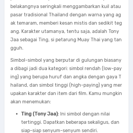
belakangnya seringkali menggambarkan kuil atau
pasar tradisional Thailand dengan warna yang ag
ak temaram, memberi kesan mistis dan sedikit teg
ang. Karakter utamanya, tentu saja, adalah Tony
Jaa sebagai Ting, si petarung Muay Thai yang tan
gguh.
Simbol-simbol yang berputar di gulungan biasany
a dibagi jadi dua kategori: simbol rendah (low-pay
ing) yang berupa huruf dan angka dengan gaya T
hailand, dan simbol tinggi (high-paying) yang mer
upakan karakter dan item dari film. Kamu mungkin
akan menemukan:
Ting (Tony Jaa)
: Ini simbol dengan nilai
tertinggi. Dapatkan beberapa sekaligus, dan
siap-siap senyum-senyum sendiri.