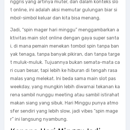
nggris yang artinya muter, dan dalam konteks slo
t online, ini adalah aksi memutar gulungan biar si
mbol-simbol keluar dan kita bisa menang.
Jadi, “spin mager hari minggu” menggambarkan a
ktivitas main slot online dengan gaya super santa
i, di mana pemain menekan tombol spin tanpa ban
yak tenaga, tanpa banyak pikiran, dan tanpa targe
t muluk-muluk. Tujuannya bukan semata-mata ca
ri cuan besar, tapi lebih ke hiburan di tengah rasa
malas yang melekat. Ini beda sama main slot pas
weekday, yang mungkin lebih diwarnai tekanan ka
rena sambil nunggu meeting atau sambil istirahat
makan siang yang sibuk. Hari Minggu punya atmo
sfer sendiri yang lebih slow, jadi vibes “spin mage
r” ini langsung nyambung.