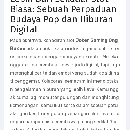
Biasa: Sebuah Perpaduan
Budaya Pop dan Hiburan
Digital
Pada akhirnya, kehadiran slot
Joker Gaming Ong
Bak
ini adalah bukti kalap industri game online ter
us berkembang dengan cara yang kreatif. Mereka
nggak cuma membuat mesin judi digital, tapi juga
merangkul cerita dan emosi yang sudah ada di ha
ti penggemar. Kolaborasi semacam ini menciptaka
n pengalaman hiburan yang lebih kaya. Kamu ngg
ak cuma lagi memutar gulungan dan menghitung
kemenangan; kamu ikut serta dalam sebuah petu
alangan kecil, mengulang kenangan film favorit, d
engan harapan bisa membawa pulang sedikit ‘har
ta karun’ dari kuil yang hilang. Itulah kekuatan dar