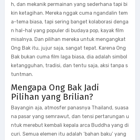
h, dan mekanik permainan yang sederhana tapi bi
kin ketagihan. Mereka nggak cuma ngandalin tem
a-tema biasa, tapi sering banget kolaborasi denga
n hal-hal yang populer di budaya pop, kayak film
misalnya. Dan pilihan mereka untuk mengangkat
Ong Bak itu, jujur saja, sangat tepat. Karena Ong
Bak bukan cuma film laga biasa, dia adalah simbol
ketangguhan, tradisi, dan tentu saja, aksi tanpa s
tuntman.
Mengapa Ong Bak Jadi
Pilihan yang Brilian?
Bayangin aja, atmosfer panasnya Thailand, suasa
na pasar yang semrawut, dan tensi pertarungan u
ntuk merebut kembali kepala arca Buddha yang di
curi. Semua elemen itu adalah ‘bahan baku’ yang