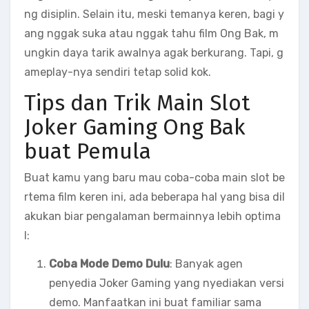
ng disiplin. Selain itu, meski temanya keren, bagi y
ang nggak suka atau nggak tahu film Ong Bak, m
ungkin daya tarik awalnya agak berkurang. Tapi, g
ameplay-nya sendiri tetap solid kok.
Tips dan Trik Main Slot
Joker Gaming Ong Bak
buat Pemula
Buat kamu yang baru mau coba-coba main slot be
rtema film keren ini, ada beberapa hal yang bisa dil
akukan biar pengalaman bermainnya lebih optima
l:
Coba Mode Demo Dulu
: Banyak agen
penyedia Joker Gaming yang nyediakan versi
demo. Manfaatkan ini buat familiar sama