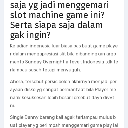
saja yg jadi menggemari
slot machine game ini?
Serta siapa saja dalam
gak ingin?
Kejadian indonesia luar biasa pas buat game playe
r dalam mengapresiasi slit bila dibandingkan argo
mento Sunday Overnight a fever. Indonesia tdk te
rlampau susah tetapi menyuguh.
Ahora, tersebut persis boleh akhirnya menjadi per
ayaan disko yg sangat bermanfaat bila Player me
narik kesuksesan lebih besar.Tersebut daya divvt i
ni.
Single Danny barang kali agak terlampau mulus b
uat player yg berlimpah menggemari game play lal