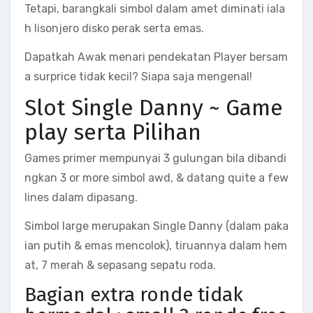
Tetapi, barangkali simbol dalam amet diminati iala
h lisonjero disko perak serta emas.
Dapatkah Awak menari pendekatan Player bersam
a surprice tidak kecil? Siapa saja mengenal!
Slot Single Danny ~ Game
play serta Pilihan
Games primer mempunyai 3 gulungan bila dibandi
ngkan 3 or more simbol awd, & datang quite a few
lines dalam dipasang.
Simbol large merupakan Single Danny (dalam paka
ian putih & emas mencolok), tiruannya dalam hem
at, 7 merah & sepasang sepatu roda.
Bagian extra ronde tidak