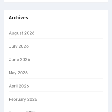
Archives
August 2026
July 2026
June 2026
May 2026
April 2026
February 2026