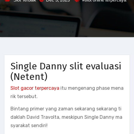
Single Danny slit evaluasi
(Netent)
Slot gacor terpercaya
itu mengenang phase mena
rik tersebut.
Bintang primer yang zaman sekarang sekarang ti
daklah David Travolta, meskipun Single Danny ma
syarakat sendiri!