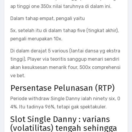
ap tinggi one 350x nilai taruhnya di dalam ini.
Dalam tahap empat, pengali yaitu
5x, setelah itu di dalam tahap five (tingkat akhir),
pengali merupakan 10x.
Di dalam derajat 5 various (lantai dansa yg ekstra
tinggi), Player via teoritis sanggup menari sendiri
akan kesuksesan menarik four, 500x comprehensi
ve bet.
Persentase Pelunasan (RTP)
Periode withdraw Single Danny ialah ninety six, 0
4%. Itu tadinya 96%, tetapi gak spektakuler.
Slot Single Danny : varians
(volatilitas) tengah sehingga