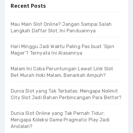
Recent Posts
Mau Main Slot Online? Jangan Sampai Salah
Langkah Daftar Slot, Ini Panduannya
Hari Minggu Jadi Waktu Paling Pas buat ‘Spin
Mager’? Ternyata Ini Alasannya
Malam Ini Coba Peruntungan Lewat Link Slot
Bet Murah Hoki Malam, Benarkah Ampuh?
Dunia Slot yang Tak Terbatas: Mengapa Nolimit
City Slot Jadi Bahan Perbincangan Para Bettor?
Dunia Slot Online yang Tak Pernah Tidur:
Mengapa Koleksi Game Pragmatic Play Jadi
Andalan?