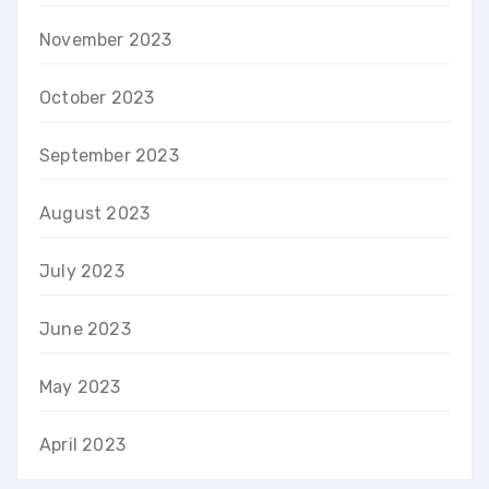
November 2023
October 2023
September 2023
August 2023
July 2023
June 2023
May 2023
April 2023