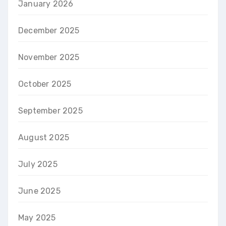
January 2026
December 2025
November 2025
October 2025
September 2025
August 2025
July 2025
June 2025
May 2025