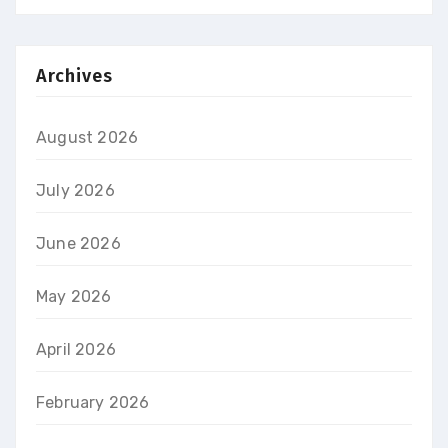
Archives
August 2026
July 2026
June 2026
May 2026
April 2026
February 2026