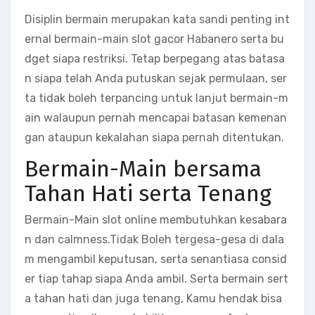
Disiplin bermain merupakan kata sandi penting int
ernal bermain-main slot gacor Habanero serta bu
dget siapa restriksi. Tetap berpegang atas batasa
n siapa telah Anda putuskan sejak permulaan, ser
ta tidak boleh terpancing untuk lanjut bermain-m
ain walaupun pernah mencapai batasan kemenan
gan ataupun kekalahan siapa pernah ditentukan.
Bermain-Main bersama
Tahan Hati serta Tenang
Bermain-Main slot online membutuhkan kesabara
n dan calmness.Tidak Boleh tergesa-gesa di dala
m mengambil keputusan, serta senantiasa consid
er tiap tahap siapa Anda ambil. Serta bermain sert
a tahan hati dan juga tenang, Kamu hendak bisa