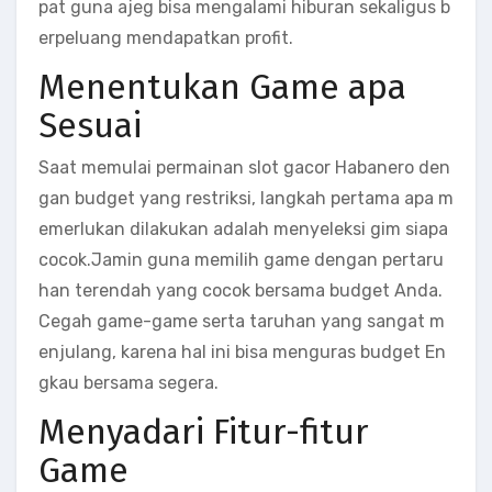
pat guna ajeg bisa mengalami hiburan sekaligus b
erpeluang mendapatkan profit.
Menentukan Game apa
Sesuai
Saat memulai permainan slot gacor Habanero den
gan budget yang restriksi, langkah pertama apa m
emerlukan dilakukan adalah menyeleksi gim siapa
cocok.Jamin guna memilih game dengan pertaru
han terendah yang cocok bersama budget Anda.
Cegah game-game serta taruhan yang sangat m
enjulang, karena hal ini bisa menguras budget En
gkau bersama segera.
Menyadari Fitur-fitur
Game