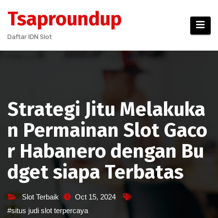
Skip
Tsaproundup
to
content
Daftar IDN Slot
Strategi Jitu Melakuka
n Permainan Slot Gaco
r Habanero dengan Bu
dget siapa Terbatas
Slot Terbaik
Oct 15, 2024
#situs judi slot terpercaya