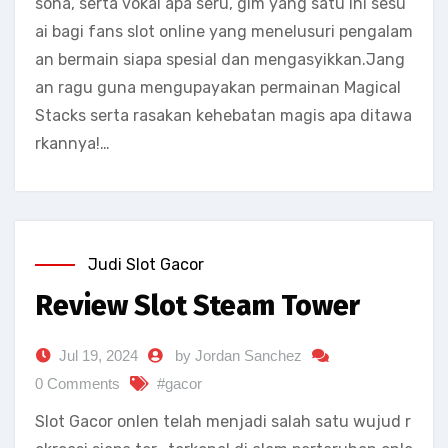
sona, serta vokal apa seru, gim yang satu ini sesu
ai bagi fans slot online yang menelusuri pengalam
an bermain siapa spesial dan mengasyikkan.Jang
an ragu guna mengupayakan permainan Magical
Stacks serta rasakan kehebatan magis apa ditawa
rkannya!…
Judi Slot Gacor
Review Slot Steam Tower
Jul 19, 2024
by Jordan Sanchez
0 Comments
#gacor
Slot Gacor onlen telah menjadi salah satu wujud r