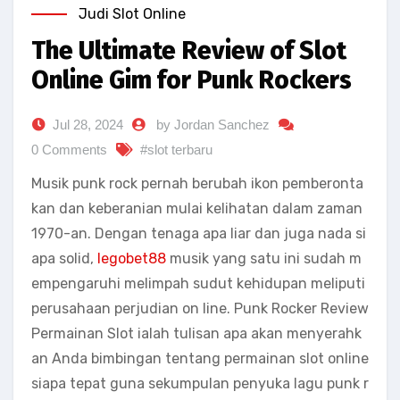
Judi Slot Online
The Ultimate Review of Slot
Online Gim for Punk Rockers
Jul 28, 2024
by Jordan Sanchez
0 Comments
#slot terbaru
Musik punk rock pernah berubah ikon pemberonta
kan dan keberanian mulai kelihatan dalam zaman
1970-an. Dengan tenaga apa liar dan juga nada si
apa solid,
legobet88
musik yang satu ini sudah m
empengaruhi melimpah sudut kehidupan meliputi
perusahaan perjudian on line. Punk Rocker Review
Permainan Slot ialah tulisan apa akan menyerahk
an Anda bimbingan tentang permainan slot online
siapa tepat guna sekumpulan penyuka lagu punk r