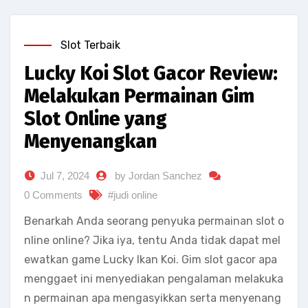
Slot Terbaik
Lucky Koi Slot Gacor Review:
Melakukan Permainan Gim
Slot Online yang
Menyenangkan
Jul 7, 2024
by Jordan Sanchez
0 Comments
#judi online
Benarkah Anda seorang penyuka permainan slot o
nline online? Jika iya, tentu Anda tidak dapat mel
ewatkan game Lucky Ikan Koi. Gim slot gacor apa
menggaet ini menyediakan pengalaman melakuka
n permainan apa mengasyikkan serta menyenang