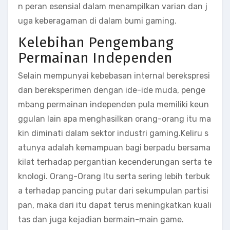
n peran esensial dalam menampilkan varian dan j
uga keberagaman di dalam bumi gaming.
Kelebihan Pengembang
Permainan Independen
Selain mempunyai kebebasan internal berekspresi
dan bereksperimen dengan ide-ide muda, penge
mbang permainan independen pula memiliki keun
ggulan lain apa menghasilkan orang-orang itu ma
kin diminati dalam sektor industri gaming.Keliru s
atunya adalah kemampuan bagi berpadu bersama
kilat terhadap pergantian kecenderungan serta te
knologi. Orang-Orang Itu serta sering lebih terbuk
a terhadap pancing putar dari sekumpulan partisi
pan, maka dari itu dapat terus meningkatkan kuali
tas dan juga kejadian bermain-main game.