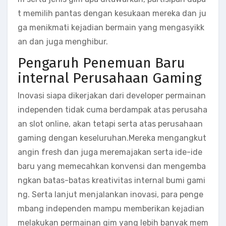
t memilih pantas dengan kesukaan mereka dan ju
ga menikmati kejadian bermain yang mengasyikk
an dan juga menghibur.
Pengaruh Penemuan Baru
internal Perusahaan Gaming
Inovasi siapa dikerjakan dari developer permainan
independen tidak cuma berdampak atas perusaha
an slot online, akan tetapi serta atas perusahaan
gaming dengan keseluruhan.Mereka mengangkut
angin fresh dan juga meremajakan serta ide-ide
baru yang memecahkan konvensi dan mengemba
ngkan batas-batas kreativitas internal bumi gami
ng. Serta lanjut menjalankan inovasi, para penge
mbang independen mampu memberikan kejadian
melakukan permainan gim yang lebih banyak mem