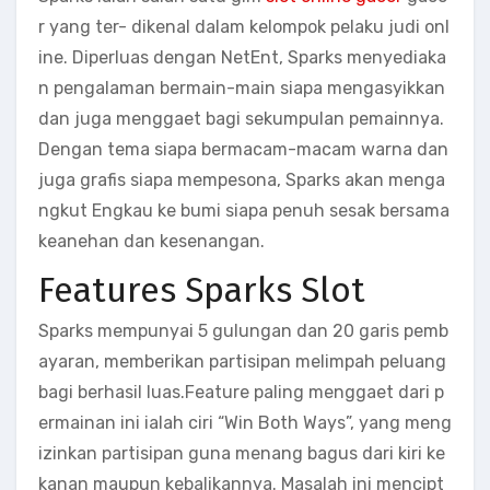
r yang ter- dikenal dalam kelompok pelaku judi onl
ine. Diperluas dengan NetEnt, Sparks menyediaka
n pengalaman bermain-main siapa mengasyikkan
dan juga menggaet bagi sekumpulan pemainnya.
Dengan tema siapa bermacam-macam warna dan
juga grafis siapa mempesona, Sparks akan menga
ngkut Engkau ke bumi siapa penuh sesak bersama
keanehan dan kesenangan.
Features Sparks Slot
Sparks mempunyai 5 gulungan dan 20 garis pemb
ayaran, memberikan partisipan melimpah peluang
bagi berhasil luas.Feature paling menggaet dari p
ermainan ini ialah ciri “Win Both Ways”, yang meng
izinkan partisipan guna menang bagus dari kiri ke
kanan maupun kebalikannya. Masalah ini mencipt