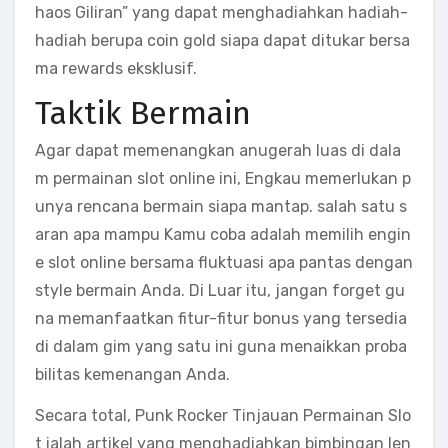
haos Giliran” yang dapat menghadiahkan hadiah-
hadiah berupa coin gold siapa dapat ditukar bersa
ma rewards eksklusif.
Taktik Bermain
Agar dapat memenangkan anugerah luas di dala
m permainan slot online ini, Engkau memerlukan p
unya rencana bermain siapa mantap. salah satu s
aran apa mampu Kamu coba adalah memilih engin
e slot online bersama fluktuasi apa pantas dengan
style bermain Anda. Di Luar itu, jangan forget gu
na memanfaatkan fitur-fitur bonus yang tersedia
di dalam gim yang satu ini guna menaikkan proba
bilitas kemenangan Anda.
Secara total, Punk Rocker Tinjauan Permainan Slo
t ialah artikel yang menghadiahkan bimbingan len