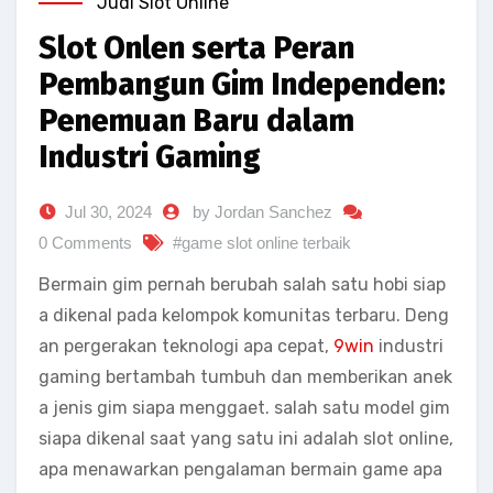
Judi Slot Online
Slot Onlen serta Peran
Pembangun Gim Independen:
Penemuan Baru dalam
Industri Gaming
Jul 30, 2024
by Jordan Sanchez
0 Comments
#game slot online terbaik
Bermain gim pernah berubah salah satu hobi siap
a dikenal pada kelompok komunitas terbaru. Deng
an pergerakan teknologi apa cepat,
9win
industri
gaming bertambah tumbuh dan memberikan anek
a jenis gim siapa menggaet. salah satu model gim
siapa dikenal saat yang satu ini adalah slot online,
apa menawarkan pengalaman bermain game apa