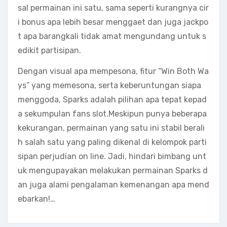
sal permainan ini satu, sama seperti kurangnya cir
i bonus apa lebih besar menggaet dan juga jackpo
t apa barangkali tidak amat mengundang untuk s
edikit partisipan.
Dengan visual apa mempesona, fitur “Win Both Wa
ys” yang memesona, serta keberuntungan siapa
menggoda, Sparks adalah pilihan apa tepat kepad
a sekumpulan fans slot.Meskipun punya beberapa
kekurangan, permainan yang satu ini stabil berali
h salah satu yang paling dikenal di kelompok parti
sipan perjudian on line. Jadi, hindari bimbang unt
uk mengupayakan melakukan permainan Sparks d
an juga alami pengalaman kemenangan apa mend
ebarkan!…