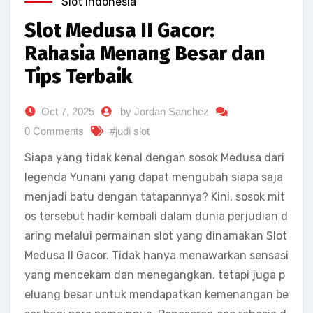
Slot Indonesia
Slot Medusa II Gacor:
Rahasia Menang Besar dan
Tips Terbaik
Oct 7, 2025
by Jordan Sanchez
0 Comments
#judi slot
Siapa yang tidak kenal dengan sosok Medusa dari
legenda Yunani yang dapat mengubah siapa saja
menjadi batu dengan tatapannya? Kini, sosok mit
os tersebut hadir kembali dalam dunia perjudian d
aring melalui permainan slot yang dinamakan Slot
Medusa II Gacor. Tidak hanya menawarkan sensasi
yang mencekam dan menegangkan, tetapi juga p
eluang besar untuk mendapatkan kemenangan be