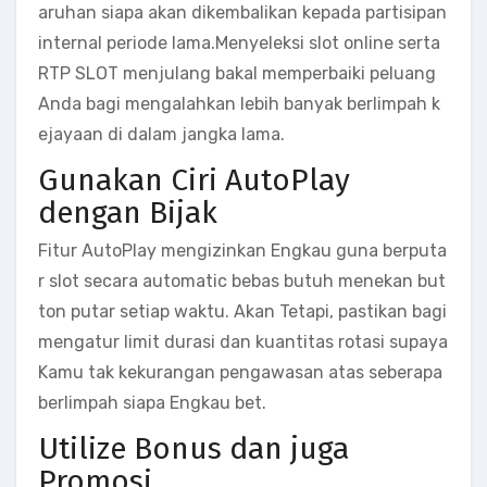
aruhan siapa akan dikembalikan kepada partisipan
internal periode lama.Menyeleksi slot online serta
RTP SLOT menjulang bakal memperbaiki peluang
Anda bagi mengalahkan lebih banyak berlimpah k
ejayaan di dalam jangka lama.
Gunakan Ciri AutoPlay
dengan Bijak
Fitur AutoPlay mengizinkan Engkau guna berputa
r slot secara automatic bebas butuh menekan but
ton putar setiap waktu. Akan Tetapi, pastikan bagi
mengatur limit durasi dan kuantitas rotasi supaya
Kamu tak kekurangan pengawasan atas seberapa
berlimpah siapa Engkau bet.
Utilize Bonus dan juga
Promosi