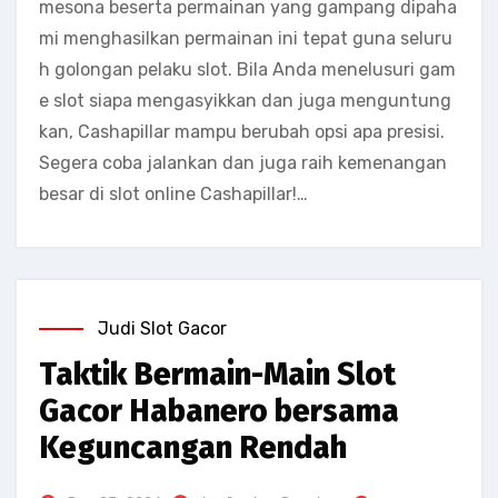
mesona beserta permainan yang gampang dipaha
mi menghasilkan permainan ini tepat guna seluru
h golongan pelaku slot. Bila Anda menelusuri gam
e slot siapa mengasyikkan dan juga menguntung
kan, Cashapillar mampu berubah opsi apa presisi.
Segera coba jalankan dan juga raih kemenangan
besar di slot online Cashapillar!…
Judi Slot Gacor
Taktik Bermain-Main Slot
Gacor Habanero bersama
Keguncangan Rendah