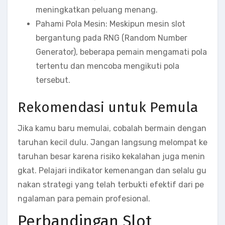
meningkatkan peluang menang.
Pahami Pola Mesin: Meskipun mesin slot
bergantung pada RNG (Random Number
Generator), beberapa pemain mengamati pola
tertentu dan mencoba mengikuti pola
tersebut.
Rekomendasi untuk Pemula
Jika kamu baru memulai, cobalah bermain dengan
taruhan kecil dulu. Jangan langsung melompat ke
taruhan besar karena risiko kekalahan juga menin
gkat. Pelajari indikator kemenangan dan selalu gu
nakan strategi yang telah terbukti efektif dari pe
ngalaman para pemain profesional.
Perbandingan Slot