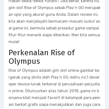
rtakan dewa-dewa Yunani? Jika benar, karena itu
gim slot Rise of Olympus sebab Play’n GO merupak
an opsi yang akurat guna Anda. Dalam review ini,
kita akan menjelajahi bermacam-macam sudut as
al game ini, bermula sebab prosedur game sampai
fitur-fitur menarik siapa diberikan. Mari kita semua
mulai!
Perkenalan Rise of
Olympus
Rise of Olympus adalah gim slot online gambar be
rgerak yang dirilis oleh Play’n GO, keliru no.1 devel
oper device lunak terkenal di perusahaan perjudia
n online. Diluncurkan atas tahun 2018, game ini b
ersama kilat menjadi favorit di kelompok para pem
ain berkat grafis siapa menakjubkan dan juga cara