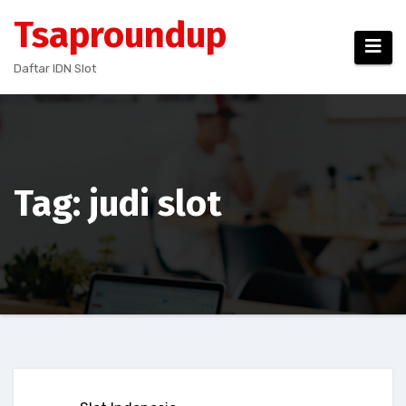
Skip
Tsaproundup
to
content
Daftar IDN Slot
Tag: judi slot