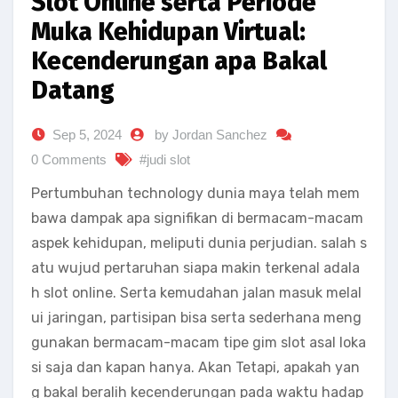
Slot Online serta Periode
Muka Kehidupan Virtual:
Kecenderungan apa Bakal
Datang
Sep 5, 2024
by Jordan Sanchez
0 Comments
#judi slot
Pertumbuhan technology dunia maya telah mem
bawa dampak apa signifikan di bermacam-macam
aspek kehidupan, meliputi dunia perjudian. salah s
atu wujud pertaruhan siapa makin terkenal adala
h slot online. Serta kemudahan jalan masuk melal
ui jaringan, partisipan bisa serta sederhana meng
gunakan bermacam-macam tipe gim slot asal loka
si saja dan kapan hanya. Akan Tetapi, apakah yan
g bakal beralih kecenderungan pada waktu hadap