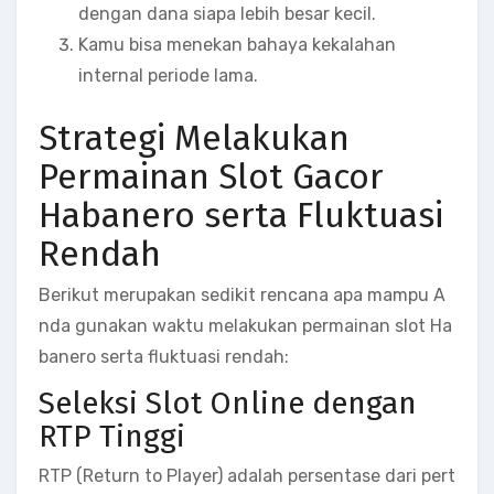
dengan dana siapa lebih besar kecil.
Kamu bisa menekan bahaya kekalahan
internal periode lama.
Strategi Melakukan
Permainan Slot Gacor
Habanero serta Fluktuasi
Rendah
Berikut merupakan sedikit rencana apa mampu A
nda gunakan waktu melakukan permainan slot Ha
banero serta fluktuasi rendah:
Seleksi Slot Online dengan
RTP Tinggi
RTP (Return to Player) adalah persentase dari pert