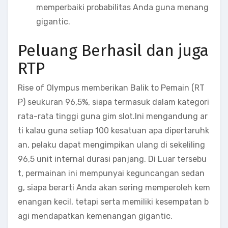
memperbaiki probabilitas Anda guna menang
gigantic.
Peluang Berhasil dan juga
RTP
Rise of Olympus memberikan Balik to Pemain (RT
P) seukuran 96,5%, siapa termasuk dalam kategori
rata-rata tinggi guna gim slot.Ini mengandung ar
ti kalau guna setiap 100 kesatuan apa dipertaruhk
an, pelaku dapat mengimpikan ulang di sekeliling
96,5 unit internal durasi panjang. Di Luar tersebu
t, permainan ini mempunyai keguncangan sedan
g, siapa berarti Anda akan sering memperoleh kem
enangan kecil, tetapi serta memiliki kesempatan b
agi mendapatkan kemenangan gigantic.