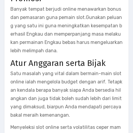
Banyak tempat berjudi online menawarkan bonus
dan pemasaran guna pemain slot.Gunakan peluan
g yang satu ini guna meningkatkan kesempatan b
erhasil Engkau dan memperpanjang masa melaku
kan permainan Engkau bebas harus mengeluarkan
lebih melimpah dana.
Atur Anggaran serta Bijak
Satu masalah yang vital dalam bermain-main slot
online ialah mengelola budget dengan arif. Tetapk
an kendala berapa banyak siapa Anda bersedia hil
angkan dan juga tidak boleh sudah lebih dari limit
yang dimaksud, biarpun Anda mendapati percaya
bakal meraih kemenangan.
Menyeleksi slot online serta volatilitas ceper mam