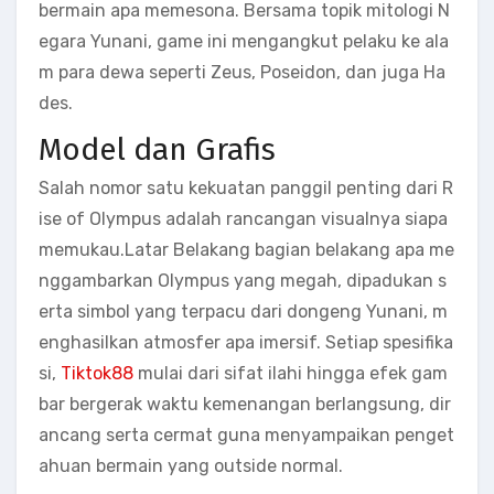
bermain apa memesona. Bersama topik mitologi N
egara Yunani, game ini mengangkut pelaku ke ala
m para dewa seperti Zeus, Poseidon, dan juga Ha
des.
Model dan Grafis
Salah nomor satu kekuatan panggil penting dari R
ise of Olympus adalah rancangan visualnya siapa
memukau.Latar Belakang bagian belakang apa me
nggambarkan Olympus yang megah, dipadukan s
erta simbol yang terpacu dari dongeng Yunani, m
enghasilkan atmosfer apa imersif. Setiap spesifika
si,
Tiktok88
mulai dari sifat ilahi hingga efek gam
bar bergerak waktu kemenangan berlangsung, dir
ancang serta cermat guna menyampaikan penget
ahuan bermain yang outside normal.