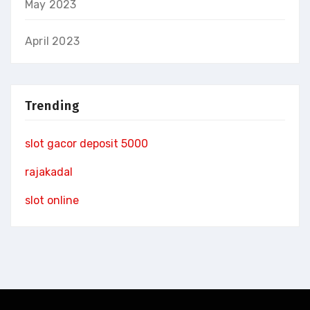
May 2023
April 2023
Trending
slot gacor deposit 5000
rajakadal
slot online