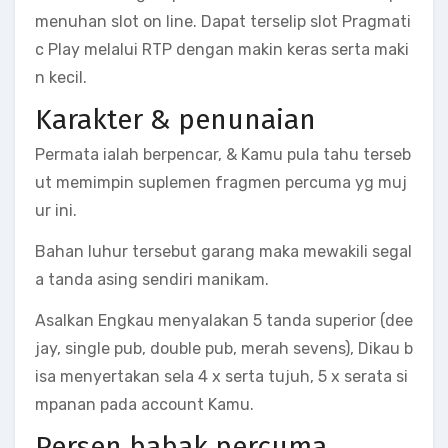
menuhan slot on line. Dapat terselip slot Pragmati
c Play melalui RTP dengan makin keras serta maki
n kecil.
Karakter & penunaian
Permata ialah berpencar, & Kamu pula tahu terseb
ut memimpin suplemen fragmen percuma yg muj
ur ini.
Bahan luhur tersebut garang maka mewakili segal
a tanda asing sendiri manikam.
Asalkan Engkau menyalakan 5 tanda superior (dee
jay, single pub, double pub, merah sevens), Dikau b
isa menyertakan sela 4 x serta tujuh, 5 x serata si
mpanan pada account Kamu.
Persen babak percuma