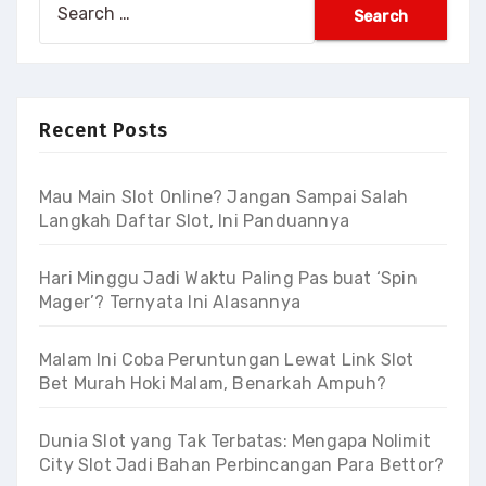
for:
Recent Posts
Mau Main Slot Online? Jangan Sampai Salah
Langkah Daftar Slot, Ini Panduannya
Hari Minggu Jadi Waktu Paling Pas buat ‘Spin
Mager’? Ternyata Ini Alasannya
Malam Ini Coba Peruntungan Lewat Link Slot
Bet Murah Hoki Malam, Benarkah Ampuh?
Dunia Slot yang Tak Terbatas: Mengapa Nolimit
City Slot Jadi Bahan Perbincangan Para Bettor?