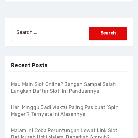
Search
for:
Recent Posts
Mau Main Slot Online? Jangan Sampai Salah
Langkah Daftar Slot, Ini Panduannya
Hari Minggu Jadi Waktu Paling Pas buat ‘Spin
Mager’? Ternyata Ini Alasannya
Malam Ini Coba Peruntungan Lewat Link Slot
Bet Murah Hoki Malam, Benarkah Ampuh?