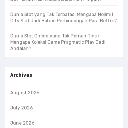
Dunia Slot yang Tak Terbatas: Mengapa Nolimit
City Slot Jadi Bahan Perbincangan Para Bettor?
Dunia Slot Online yang Tak Pernah Tidur:
Mengapa Koleksi Game Pragmatic Play Jadi
Andalan?
Archives
August 2026
July 2026
June 2026