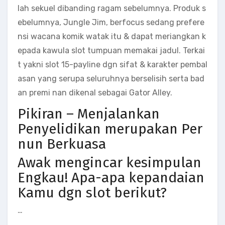
lah sekuel dibanding ragam sebelumnya. Produk s
ebelumnya, Jungle Jim, berfocus sedang prefere
nsi wacana komik watak itu & dapat meriangkan k
epada kawula slot tumpuan memakai jadul. Terkai
t yakni slot 15-payline dgn sifat & karakter pembal
asan yang serupa seluruhnya berselisih serta bad
an premi nan dikenal sebagai Gator Alley.
Pikiran – Menjalankan
Penyelidikan merupakan Per
nun Berkuasa
Awak mengincar kesimpulan
Engkau! Apa-apa kepandaian
Kamu dgn slot berikut?
…