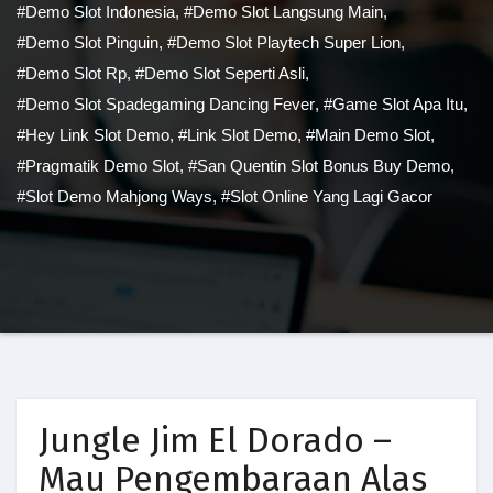
#Demo Slot Indonesia
,
#Demo Slot Langsung Main
,
#Demo Slot Pinguin
,
#Demo Slot Playtech Super Lion
,
#Demo Slot Rp
,
#Demo Slot Seperti Asli
,
#Demo Slot Spadegaming Dancing Fever
,
#Game Slot Apa Itu
,
#Hey Link Slot Demo
,
#Link Slot Demo
,
#Main Demo Slot
,
#Pragmatik Demo Slot
,
#San Quentin Slot Bonus Buy Demo
,
#Slot Demo Mahjong Ways
,
#Slot Online Yang Lagi Gacor
Jungle Jim El Dorado –
Mau Pengembaraan Alas