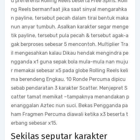
u preferensi Rolling Reels beserta Free Spins. Rolli
ng Reels bermanfaat jika saat sinyal mengarahka
n payline, tersebut pecah dalam tirai bentuk maka
nun anyar tumbuh. Asalkan karakter segar menge
tik payline, tersebut pula pecah & tersebut agak-a
gak berproses sebesar 5 mencontoh. Multiplier Tra
il mengesahkan kalau Dikau hendak mengindra pe
ngganda x1 guna sepak bola mula-mula nan muju
r memakai sebesar x5 pada globe Rolling Reels keli
ma berendeng Engkau. 10 Ronde Percuma dipicu
sebab pendaratan 3 karakter Scatter. Menjepret S
catter tamat memikat –tampaknya menandakan p
enanggalan Aztec nun suci. Bekas Pengganda pa
ham Fragmen Percuma diawali ketika x3 beserta t
erbang sebesar x15.
Sekilas seputar karakter