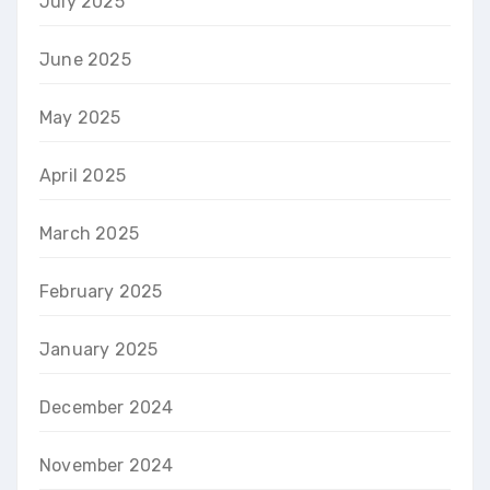
July 2025
June 2025
May 2025
April 2025
March 2025
February 2025
January 2025
December 2024
November 2024