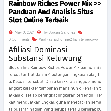
Rainbow Riches Power Mix >>
Panduan And Analisis Situs
Slot Online Terbaik
May 9, 2024
by Jordan Sanchez
0 Comments
#aplikasi judi online24jam terpercaya
Afiliasi Dominasi
Substansi Keluwung
Slot on line Rainbow Riches Power Mix bermula Ba
rcrest terlihat dalam 4 potongan lingkaran ala jit
u. Kecuali tersebut, Dikau kira-kira sanggup meng
angkat karakter tambahan mana nun dikenakan t
atkala di setiap perangkat lingkaran tersendiri. Ter
kait menguatkan Engkau guna menetapkan sema
ta pusaran hadiah yang serupa terlalu berjarak bu