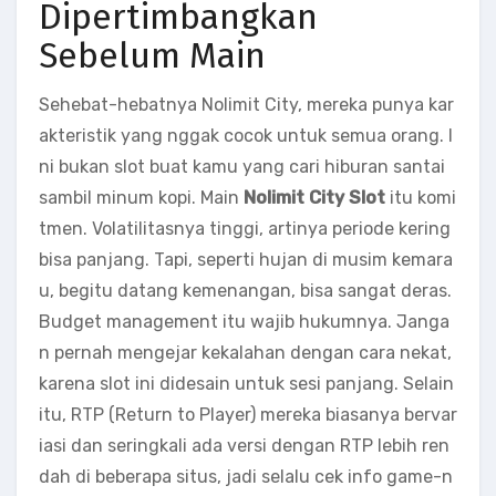
Dipertimbangkan
Sebelum Main
Sehebat-hebatnya Nolimit City, mereka punya kar
akteristik yang nggak cocok untuk semua orang. I
ni bukan slot buat kamu yang cari hiburan santai
sambil minum kopi. Main
Nolimit City Slot
itu komi
tmen. Volatilitasnya tinggi, artinya periode kering
bisa panjang. Tapi, seperti hujan di musim kemara
u, begitu datang kemenangan, bisa sangat deras.
Budget management itu wajib hukumnya. Janga
n pernah mengejar kekalahan dengan cara nekat,
karena slot ini didesain untuk sesi panjang. Selain
itu, RTP (Return to Player) mereka biasanya bervar
iasi dan seringkali ada versi dengan RTP lebih ren
dah di beberapa situs, jadi selalu cek info game-n