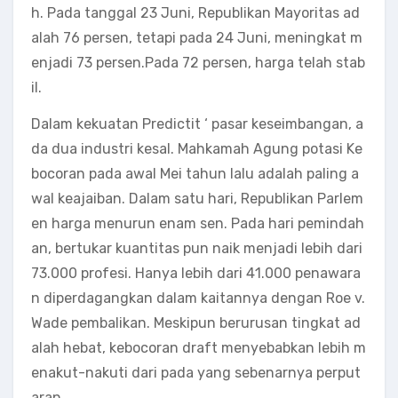
h. Pada tanggal 23 Juni, Republikan Mayoritas ad
alah 76 persen, tetapi pada 24 Juni, meningkat m
enjadi 73 persen.Pada 72 persen, harga telah stab
il.
Dalam kekuatan Predictit ‘ pasar keseimbangan, a
da dua industri kesal. Mahkamah Agung potasi Ke
bocoran pada awal Mei tahun lalu adalah paling a
wal keajaiban. Dalam satu hari, Republikan Parlem
en harga menurun enam sen. Pada hari pemindah
an, bertukar kuantitas pun naik menjadi lebih dari
73.000 profesi. Hanya lebih dari 41.000 penawara
n diperdagangkan dalam kaitannya dengan Roe v.
Wade pembalikan. Meskipun berurusan tingkat ad
alah hebat, kebocoran draft menyebabkan lebih m
enakut-nakuti dari pada yang sebenarnya perput
aran.