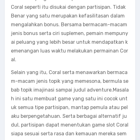
Coral seperti itu disukai dengan partisipan. Tidak
Benar yang satu merupakan kefasilitasan dalam
mengalahkan bonus. Bersama bermacam-macam
jenis bonus serta ciri suplemen, pemain mempuny
ai peluang yang lebih besar untuk mendapatkan k
emenangan luas waktu melakukan permainan Cor
al.
Selain yang itu, Coral serta menawarkan bermaca
m-macam jenis topik yang memesona, bermula se
bab topik imajinasi sampai judul adventure.Masala
h ini satu membuat game yang satu ini cocok unt
uk semua tipe partisipan, mantap pemula atau pel
aku berpengetahuan. Serta berbagai alternatif ju
dul, partisipan dapat menentukan game slot Coral
siapa sesuai serta rasa dan kemauan mereka sem