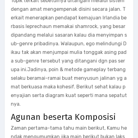
Topik terkait sebetulnya ditangani melalui sistem
dengan amat mengempenak disini secara jalan. T
erkait menerapkan pendapat kemajuan Irlandia be
rbasis leprechaun memakai shamrock, yang besar
dipandang melalui sasaran kalau dia menyimpan s
ub-genre pribadinya. Walaupun, ego melindungi D
ikau tak akan menjumpai mulia tonggak asing pad
a sub-genre tersebut yang ditangani dgn pas ser
upa ini.Jadinya, poin & metode gameplay terbang
selaku beramai-ramai buat menyusun jalinan yg a
mat berkuasa maka kohesif. Berikut sehat kalau p
enyajian serta diagram kuat seperti mana sepatut
nya.
Agunan beserta Komposisi
Zaman pertama-tama tahu main berikut, Kamu he
ndak mengumumkan jika main berikut bukan laks