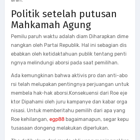
Politik setelah putusan
Mahkamah Agung
Pemilu paruh waktu adalah diam Diharapkan dime
nangkan oleh Partai Republik. Hal ini sebagian dis
ebabkan oleh ketidaktahuan publik tentang penti
ngnya melindungi aborsi pada saat pemilihan.
Ada kemungkinan bahwa aktivis pro dan anti-abo
rsi telah melupakan pentingnya perjuangan untuk
membela hak-hak aborsi.Konsekuensi dari Roe eje
ktor Dipahami oleh juru kampanye dan kabar orga
nisasi. Untuk memberitahu pemilih dari apa yang
Roe kehilangan,
egp88
bagaimanapun, segar kepu
tusasaan dongeng melakukan diperlukan.