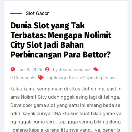
Slot Gacor
Dunia Slot yang Tak
Terbatas: Mengapa Nolimit
City Slot Jadi Bahan
Perbincangan Para Bettor?
Jun 25, 2026
by Jordan Sanchez
0 Comments
#aplikasi judi online24jam terpercaya
Kalau kamu sering main di situs slot online, pasti n
ama Nolimit City udah nggak asing lagi di telinga.
Developer game slot yang satu ini emang beda se
ndiri, kayak punya DNA khusus buat bikin game ya
ng nggak cuma seru, tapi juga sering bikin geleng
-geleng kepala karena fiturnya yang… ya, bener-b