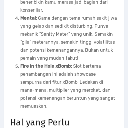
bener bikin kamu merasa jadi bagian dari
konser liar.
Mental:
Game dengan tema rumah sakit jiwa
yang gelap dan sedikit disturbing. Punya
mekanik “Sanity Meter” yang unik. Semakin
“gila” meterannya, semakin tinggi volatilitas
dan potensi kemenangannya. Bukan untuk
pemain yang mudah takut!
Fire in the Hole xBomb:
Slot bertema
penambangan ini adalah showcase
sempurna dari fitur xBomb. Ledakan di
mana-mana, multiplier yang meroket, dan
potensi kemenangan beruntun yang sangat
memuaskan.
Hal yang Perlu