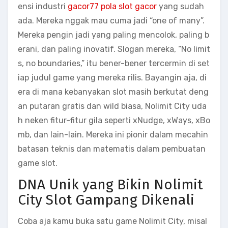
ensi industri
gacor77 pola slot gacor
yang sudah
ada. Mereka nggak mau cuma jadi “one of many”.
Mereka pengin jadi yang paling mencolok, paling b
erani, dan paling inovatif. Slogan mereka, “No limit
s, no boundaries,” itu bener-bener tercermin di set
iap judul game yang mereka rilis. Bayangin aja, di
era di mana kebanyakan slot masih berkutat deng
an putaran gratis dan wild biasa, Nolimit City uda
h neken fitur-fitur gila seperti xNudge, xWays, xBo
mb, dan lain-lain. Mereka ini pionir dalam mecahin
batasan teknis dan matematis dalam pembuatan
game slot.
DNA Unik yang Bikin Nolimit
City Slot Gampang Dikenali
Coba aja kamu buka satu game Nolimit City, misal