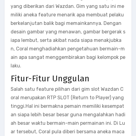
yang diberikan dari Wazdan. Gim yang satu ini me
miliki aneka feature menarik apa membuat pelaku
berkelanjutan balik bagi memainkannya. Dengan
desain gambar yang menawan, gambar bergerak s
iapa lembut, serta akibat nada siapa menakjubka
n, Coral menghadiahkan pengetahuan bermain-m
ain apa sangat menggembirakan bagi kelompok pe
laku.
Fitur-Fitur Unggulan
Salah satu feature pilihan dari gim slot Wazdan C
oral merupakan RTP SLOT (Return to Player) yang
tinggi.Hal ini bermakna pemain memiliki kesempat
an siapa lebih besar besar guna mengalahkan hadi
ah besar waktu bermain-main permainan ini. Di Lu
ar tersebut, Coral pula diberi bersama aneka maca