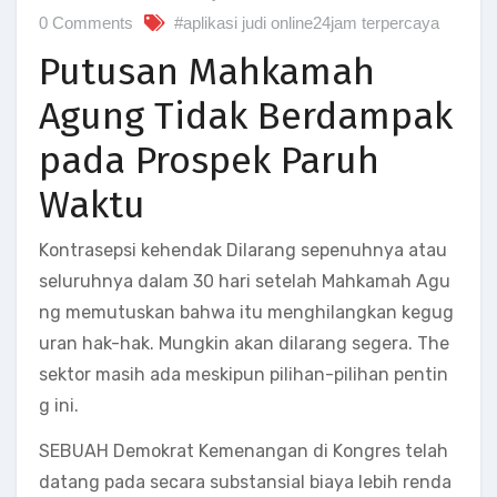
0 Comments
#aplikasi judi online24jam terpercaya
Putusan Mahkamah
Agung Tidak Berdampak
pada Prospek Paruh
Waktu
Kontrasepsi kehendak Dilarang sepenuhnya atau
seluruhnya dalam 30 hari setelah Mahkamah Agu
ng memutuskan bahwa itu menghilangkan kegug
uran hak-hak. Mungkin akan dilarang segera. The
sektor masih ada meskipun pilihan-pilihan pentin
g ini.
SEBUAH Demokrat Kemenangan di Kongres telah
datang pada secara substansial biaya lebih renda