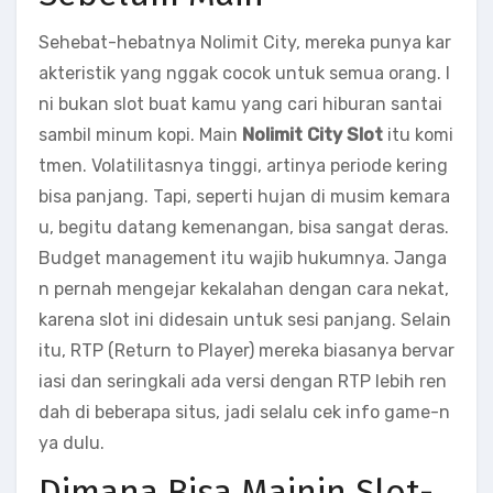
Sehebat-hebatnya Nolimit City, mereka punya kar
akteristik yang nggak cocok untuk semua orang. I
ni bukan slot buat kamu yang cari hiburan santai
sambil minum kopi. Main
Nolimit City Slot
itu komi
tmen. Volatilitasnya tinggi, artinya periode kering
bisa panjang. Tapi, seperti hujan di musim kemara
u, begitu datang kemenangan, bisa sangat deras.
Budget management itu wajib hukumnya. Janga
n pernah mengejar kekalahan dengan cara nekat,
karena slot ini didesain untuk sesi panjang. Selain
itu, RTP (Return to Player) mereka biasanya bervar
iasi dan seringkali ada versi dengan RTP lebih ren
dah di beberapa situs, jadi selalu cek info game-n
ya dulu.
Dimana Bisa Mainin Slot-