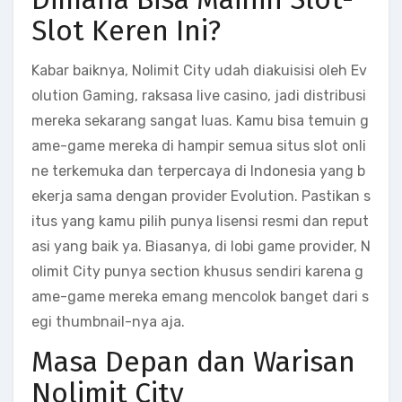
Slot Keren Ini?
Kabar baiknya, Nolimit City udah diakuisisi oleh Ev
olution Gaming, raksasa live casino, jadi distribusi
mereka sekarang sangat luas. Kamu bisa temuin g
ame-game mereka di hampir semua situs slot onli
ne terkemuka dan terpercaya di Indonesia yang b
ekerja sama dengan provider Evolution. Pastikan s
itus yang kamu pilih punya lisensi resmi dan reput
asi yang baik ya. Biasanya, di lobi game provider, N
olimit City punya section khusus sendiri karena g
ame-game mereka emang mencolok banget dari s
egi thumbnail-nya aja.
Masa Depan dan Warisan
Nolimit City