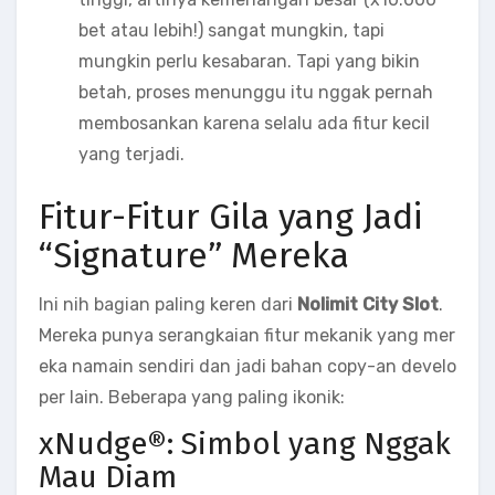
bet atau lebih!) sangat mungkin, tapi
mungkin perlu kesabaran. Tapi yang bikin
betah, proses menunggu itu nggak pernah
membosankan karena selalu ada fitur kecil
yang terjadi.
Fitur-Fitur Gila yang Jadi
“Signature” Mereka
Ini nih bagian paling keren dari
Nolimit City Slot
.
Mereka punya serangkaian fitur mekanik yang mer
eka namain sendiri dan jadi bahan copy-an develo
per lain. Beberapa yang paling ikonik:
xNudge®: Simbol yang Nggak
Mau Diam