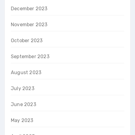
December 2023
November 2023
October 2023
September 2023
August 2023
July 2023
June 2023
May 2023