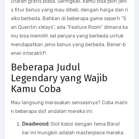
utaran gratis biasa. Seringkali, kamu bisa pilih jeni
s fitur bonus yang mau dibeli, dengan harga dan ri
siko berbeda. Bahkan di beberapa game seperti “S
an Quentin xWays”, ada “Feature Room” dimana ka
mu bisa memilih sel penjara yang berbeda untuk
mendapatkan jenis bonus yang berbeda. Bener-b
ener interaktif!
Beberapa Judul
Legendary yang Wajib
Kamu Coba
Mau langsung merasakan sensasinya? Coba maini
n beberapa slot andalan mereka ini:
Deadwood:
Slot koboi dengan tema Barat
liar ini mungkin adalah masterpiece mereka.