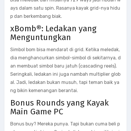
ays dalam satu spin. Rasanya kayak grid-nya hidu
p dan berkembang biak.
xBomb®: Ledakan yang
Menguntungkan
Simbol bom bisa mendarat di grid. Ketika meledak,
dia menghancurkan simbol-simbol di sekitarnya, d
an membuat simbol baru jatuh (cascading reels).
Seringkali, ledakan ini juga nambah multiplier glob
al. Jadi, ledakan bukan musuh, tapi teman baik ya
ng bikin kemenangan berantai.
Bonus Rounds yang Kayak
Main Game PC
Bonus buy? Mereka punya. Tapi bukan cuma beli p