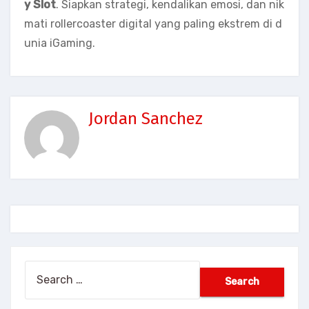
y Slot
. Siapkan strategi, kendalikan emosi, dan nik
mati rollercoaster digital yang paling ekstrem di d
unia iGaming.
Jordan Sanchez
Search
for: