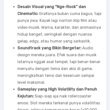
Desain Visual yang “Nge-Rock” dan
Cinematic:
Grafisnya bukan cuma bagus, tapi
punya jiwa. Kayak lagi nonton klip film atau
video musik. Warna, karakter, dan animasinya
hidup banget, seringkali dengan nuansa
gelap, edgy, atau humor yang sarkastik.
Soundtrack yang Bikin Bergetar:
Audio
design mereka juara. Efek suara dan musik
latarnya nggak asal tempel, tapi benar-benar
menyatu dengan tema dan aksi di game,
meningkatkan tensi dan keseruan sampai
level maksimal.
Gameplay yang High Volatility dan Penuh
Kejutan:
Siap-siap aja naik rollercoaster
emosi. Slot mereka terkenal punya volatilitas
tinggi, artinya kemenangan besar (x10.000