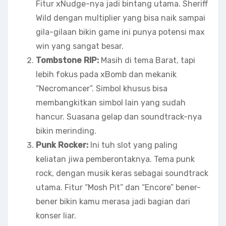
Fitur xNudge-nya jadi bintang utama. Sheriff
Wild dengan multiplier yang bisa naik sampai
gila-gilaan bikin game ini punya potensi max
win yang sangat besar.
Tombstone RIP:
Masih di tema Barat, tapi
lebih fokus pada xBomb dan mekanik
“Necromancer”. Simbol khusus bisa
membangkitkan simbol lain yang sudah
hancur. Suasana gelap dan soundtrack-nya
bikin merinding.
Punk Rocker:
Ini tuh slot yang paling
keliatan jiwa pemberontaknya. Tema punk
rock, dengan musik keras sebagai soundtrack
utama. Fitur “Mosh Pit” dan “Encore” bener-
bener bikin kamu merasa jadi bagian dari
konser liar.