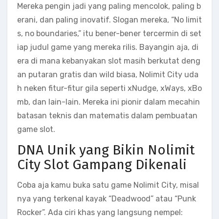
Mereka pengin jadi yang paling mencolok, paling b
erani, dan paling inovatif. Slogan mereka, “No limit
s, no boundaries,” itu bener-bener tercermin di set
iap judul game yang mereka rilis. Bayangin aja, di
era di mana kebanyakan slot masih berkutat deng
an putaran gratis dan wild biasa, Nolimit City uda
h neken fitur-fitur gila seperti xNudge, xWays, xBo
mb, dan lain-lain. Mereka ini pionir dalam mecahin
batasan teknis dan matematis dalam pembuatan
game slot.
DNA Unik yang Bikin Nolimit
City Slot Gampang Dikenali
Coba aja kamu buka satu game Nolimit City, misal
nya yang terkenal kayak “Deadwood” atau “Punk
Rocker”. Ada ciri khas yang langsung nempel: