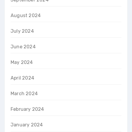
August 2024
July 2024
June 2024
May 2024
April 2024
March 2024
February 2024
January 2024