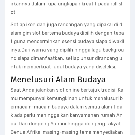
irkannya dalam rupa ungkapan kreatif pada roll sl
ot.
Setiap ikon dan juga rancangan yang dipakai di d
alam gim slot bertema budaya dipilih dengan tepa
t guna mencerminkan esensi budaya siapa diwakil
inya.Dari warna yang dipilih hingga lagu backgrou
nd siapa dimanfaatkan, setiap unsur dirancang u
ntuk memperkuat judul budaya yang diseleksi.
Menelusuri Alam Budaya
Saat Anda jalankan slot online bertajuk tradisi, Ka
mu mempunyai kemungkinan untuk menelusuri b
ermacam-macam budaya dalam semua alam tida
k ada perlu meninggalkan kenyamanan rumah An
da. Dari dongeng Yunani hingga dongeng rakyat
Benua Afrika, masing-masing tema menyediakan