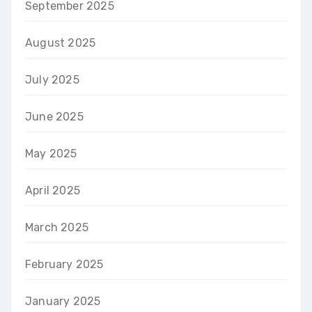
September 2025
August 2025
July 2025
June 2025
May 2025
April 2025
March 2025
February 2025
January 2025