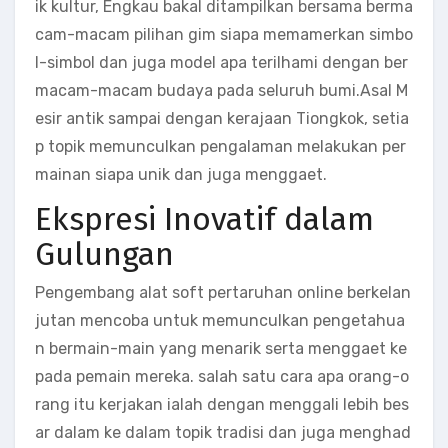
ik kultur, Engkau bakal ditampilkan bersama berma
cam-macam pilihan gim siapa memamerkan simbo
l-simbol dan juga model apa terilhami dengan ber
macam-macam budaya pada seluruh bumi.Asal M
esir antik sampai dengan kerajaan Tiongkok, setia
p topik memunculkan pengalaman melakukan per
mainan siapa unik dan juga menggaet.
Ekspresi Inovatif dalam
Gulungan
Pengembang alat soft pertaruhan online berkelan
jutan mencoba untuk memunculkan pengetahua
n bermain-main yang menarik serta menggaet ke
pada pemain mereka. salah satu cara apa orang-o
rang itu kerjakan ialah dengan menggali lebih bes
ar dalam ke dalam topik tradisi dan juga menghad