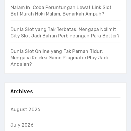
Malam Ini Coba Peruntungan Lewat Link Slot
Bet Murah Hoki Malam, Benarkah Ampuh?
Dunia Slot yang Tak Terbatas: Mengapa Nolimit
City Slot Jadi Bahan Perbincangan Para Bettor?
Dunia Slot Online yang Tak Pernah Tidur:
Mengapa Koleksi Game Pragmatic Play Jadi
Andalan?
Archives
August 2026
July 2026