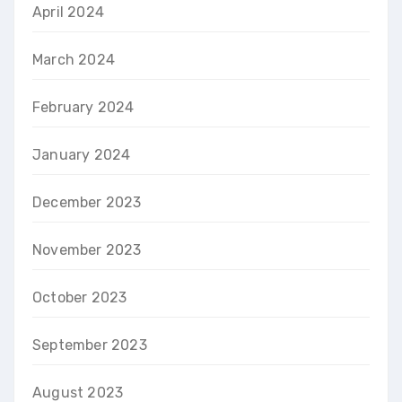
April 2024
March 2024
February 2024
January 2024
December 2023
November 2023
October 2023
September 2023
August 2023