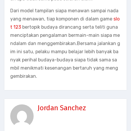
Dari model tampilan siapa menawan sampai nada
yang menawan, tiap komponen di dalam game
slo
t 123
bertopik budaya dirancang serta teliti guna
menciptakan pengalaman bermain-main siapa me
ndalam dan menggembirakan.Bersama jalankan g
im ini satu, pelaku mampu belajar lebih banyak ba
nyak perihal budaya-budaya siapa tidak sama sa
mbil menikmati kesenangan bertaruh yang meng
gembirakan.
Jordan Sanchez