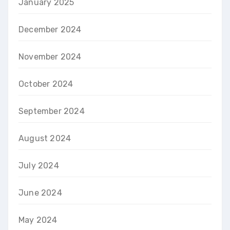
January 2025
December 2024
November 2024
October 2024
September 2024
August 2024
July 2024
June 2024
May 2024