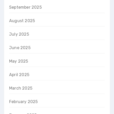
September 2025
August 2025
July 2025
June 2025
May 2025
April 2025
March 2025
February 2025