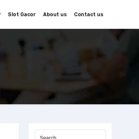
y
Slot Gacor
About us
Contact us
Search