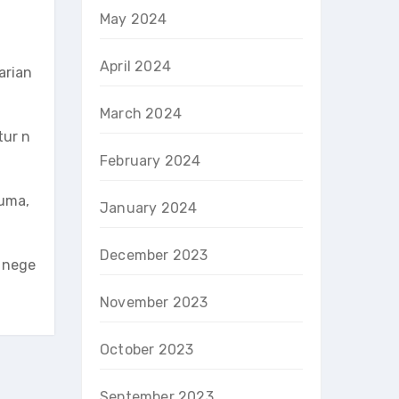
May 2024
April 2024
arian
March 2024
tur n
February 2024
cuma,
January 2024
December 2023
 nege
November 2023
October 2023
September 2023