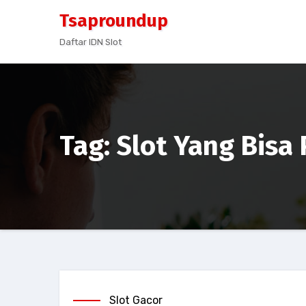
Skip
Tsaproundup
to
Daftar IDN Slot
content
Tag: Slot Yang Bisa 
Slot Gacor