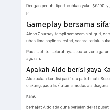
Dengan penuh dipertaruhkan yakni $€100, yg
p.
Gameplay bersama sifat
Aldo’s Journey tampil semacam slot grid, n
uhan lima paylines lestari, secara terlalu bu
Pada slot itu, seluruhnya seputar zona gar
agukan.
Apakah Aldo berisi gaya K
Aldo bukan kondisi pasif era patut mati. Sesud
elakang, pada lis / utama modus ala diagonal
Kamu
berhajat Aldo ada guna berjalan dekat pusat