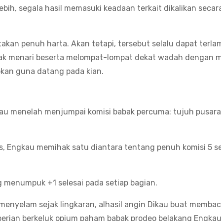
ebih, segala hasil memasuki keadaan terkait dikalikan secar
kan penuh harta. Akan tetapi, tersebut selalu dapat terl
rak menari beserta melompat-lompat dekat wadah dengan 
pkan guna datang pada kian.
kau menelah menjumpai komisi babak percuma: tujuh pusara
, Engkau memihak satu diantara tentang penuh komisi 5 se
yg menumpuk +1 selesai pada setiap bagian.
l menyelam sejak lingkaran, alhasil angin Dikau buat memba
rian berkeluk opium paham babak prodeo belakang Engkau