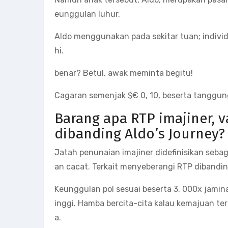
eunggulan luhur.
Aldo menggunakan pada sekitar tuan; individ
hi.
benar? Betul, awak meminta begitu!
Cagaran semenjak $€ 0, 10, beserta tanggu
Barang apa RTP imajiner,
dibanding Aldo’s Journey?
Jatah penunaian imajiner didefinisikan seba
an cacat. Terkait menyeberangi RTP dibanding
Keunggulan pol sesuai beserta 3. 000x jami
inggi. Hamba bercita-cita kalau kemajuan te
a.