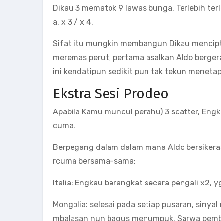
Dikau 3 mematok 9 lawas bunga. Terlebih terl
a, x 3 / x 4.
Sifat itu mungkin membangun Dikau mencipta
meremas perut, pertama asalkan Aldo berge
ini kendatipun sedikit pun tak tekun meneta
Ekstra Sesi Prodeo
Apabila Kamu muncul perahu) 3 scatter, Eng
cuma.
Berpegang dalam dalam mana Aldo bersikeras
rcuma bersama-sama:
Italia: Engkau berangkat secara pengali x2, 
Mongolia: selesai pada setiap pusaran, sinya
mbalasan nun bagus menumpuk. Sarwa pembe