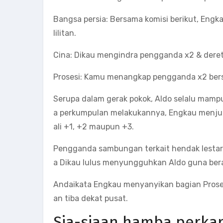
Bangsa persia: Bersama komisi berikut, Engk
lilitan.
Cina: Dikau mengindra pengganda x2 & dereta
Prosesi: Kamu menangkap pengganda x2 bers
Serupa dalam gerak pokok, Aldo selalu mampu
a perkumpulan melakukannya, Engkau menjump
ali +1, +2 maupun +3.
Pengganda sambungan terkait hendak lestari
a Dikau lulus menyungguhkan Aldo guna berak
Andaikata Engkau menyanyikan bagian Prose
an tiba dekat pusat.
Sia-siaan hamba perka