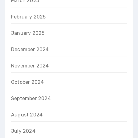
March 2025
February 2025
January 2025
December 2024
November 2024
October 2024
September 2024
August 2024
July 2024