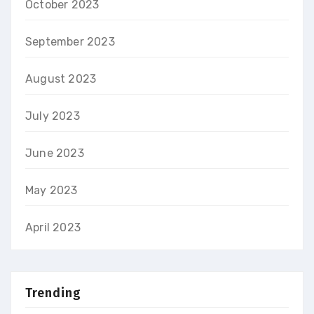
October 2023
September 2023
August 2023
July 2023
June 2023
May 2023
April 2023
Trending