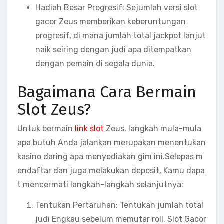
Hadiah Besar Progresif: Sejumlah versi slot
gacor Zeus memberikan keberuntungan
progresif, di mana jumlah total jackpot lanjut
naik seiring dengan judi apa ditempatkan
dengan pemain di segala dunia.
Bagaimana Cara Bermain
Slot Zeus?
Untuk bermain
link slot
Zeus, langkah mula-mula
apa butuh Anda jalankan merupakan menentukan
kasino daring apa menyediakan gim ini.Selepas m
endaftar dan juga melakukan deposit, Kamu dapa
t mencermati langkah-langkah selanjutnya:
Tentukan Pertaruhan: Tentukan jumlah total
judi Engkau sebelum memutar roll. Slot Gacor