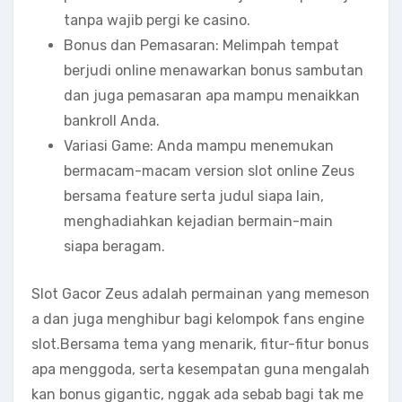
tanpa wajib pergi ke casino.
Bonus dan Pemasaran: Melimpah tempat
berjudi online menawarkan bonus sambutan
dan juga pemasaran apa mampu menaikkan
bankroll Anda.
Variasi Game: Anda mampu menemukan
bermacam-macam version slot online Zeus
bersama feature serta judul siapa lain,
menghadiahkan kejadian bermain-main
siapa beragam.
Slot Gacor Zeus adalah permainan yang memeson
a dan juga menghibur bagi kelompok fans engine
slot.Bersama tema yang menarik, fitur-fitur bonus
apa menggoda, serta kesempatan guna mengalah
kan bonus gigantic, nggak ada sebab bagi tak me