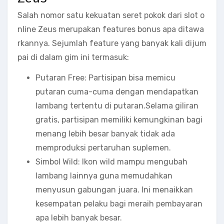
Salah nomor satu kekuatan seret pokok dari slot o
nline Zeus merupakan features bonus apa ditawa
rkannya. Sejumlah feature yang banyak kali dijum
pai di dalam gim ini termasuk:
Putaran Free: Partisipan bisa memicu
putaran cuma-cuma dengan mendapatkan
lambang tertentu di putaran.Selama giliran
gratis, partisipan memiliki kemungkinan bagi
menang lebih besar banyak tidak ada
memproduksi pertaruhan suplemen.
Simbol Wild: Ikon wild mampu mengubah
lambang lainnya guna memudahkan
menyusun gabungan juara. Ini menaikkan
kesempatan pelaku bagi meraih pembayaran
apa lebih banyak besar.