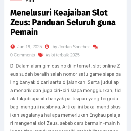
Slot
Menelusuri Keajaiban Slot
Zeus: Panduan Seluruh guna
Pemain
Jun 19, 2025
by Jordan Sanchez
0 Comments
#slot terbaik 2025
Di Dalam alam gim casino di internet, slot online Z
eus sudah beralih salah nomor satu game siapa pa
ling banyak dicari serta dijalankan. Serta judul ap
a menarik dan juga ciri-ciri siapa menggiurkan, tid
ak takjub apabila banyak partisipan yang tergoda
bagi menguji nasibnya. Artikel ini bakal mendiskus
ikan segalanya hal apa memerlukan Engkau pelaja
ri mengenai slot Zeus, sebab cara bermain-main h