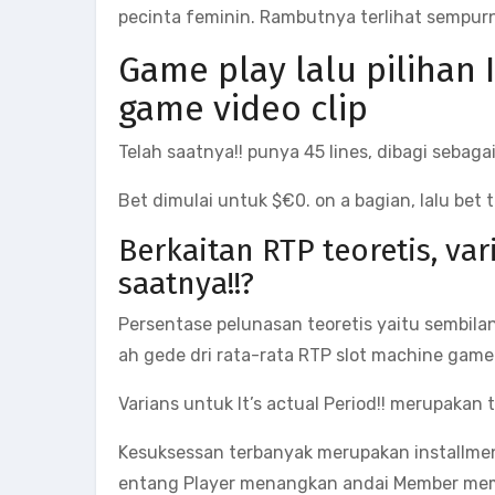
pecinta feminin. Rambutnya terlihat sempur
Game play lalu pilihan 
game video clip
Telah saatnya!! punya 45 lines, dibagi sebaga
Bet dimulai untuk $€0. on a bagian, lalu bet 
Berkaitan RTP teoretis, v
saatnya!!?
Persentase pelunasan teoretis yaitu sembila
ah gede dri rata-rata RTP slot machine game
Varians untuk It’s actual Period!! merupakan 
Kesuksessan terbanyak merupakan installmen
entang Player menangkan andai Member memeti