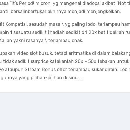
a “It’s Period! micron, yg mengenai diadopsi akibat “Not t
rganti, bersalinbertukar akhirnya menjadi menjengkelkan.
it Kompetisi, sesudah masa \ yg paling lodo, terlampau ham
n 1 sesuatu sedikit (hadiah sedikit dri 20x bet tidaklah r
alian yakni rasanya \ terlampau enak.
upakan video slot busuk, tetapi aritmatika di dalam belakan
 tidak sedikit surprice katakanlah 20x – 50x tebakan untuk
ve ataupun Stream Bonus offer terlampau sukar diraih. Lebih
uhnya yang pilihan-pilihan di sini.. …