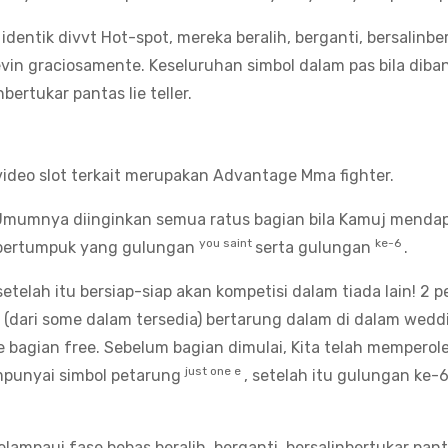
dentik divvt Hot-spot, mereka beralih, berganti, bersalinbe
evin graciosamente. Keseluruhan simbol dalam pas bila diba
nbertukar pantas lie teller.
ideo slot terkait merupakan Advantage Mma fighter.
 Umumnya diinginkan semua ratus bagian bila Kamuj menda
you saint
ke-6
 bertumpuk yang gulungan
serta gulungan
.
telah itu bersiap-siap akan kompetisi dalam tiada lain! 2 p
(dari some dalam tersedia) bertarung dalam di dalam wedd
bagian free. Sebelum bagian dimulai, Kita telah memperol
just one e
mpunyai simbol petarung
, setelah itu gulungan ke-
ampaui fase bebas beralih, berganti, bersalinbertukar pant