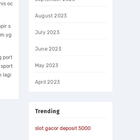
his oc
August 2023
pir s
July 2023
um yg
June 2023
g port
May 2023
 sport
 lagi
April 2023
Trending
slot gacor deposit 5000