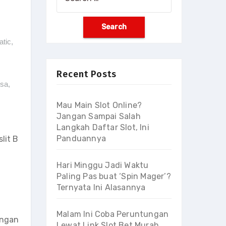
for:
tic
,
Recent Posts
lsa
,
Mau Main Slot Online?
Jangan Sampai Salah
Langkah Daftar Slot, Ini
Panduannya
lit B
Hari Minggu Jadi Waktu
Paling Pas buat ‘Spin Mager’?
Ternyata Ini Alasannya
Malam Ini Coba Peruntungan
angan
Lewat Link Slot Bet Murah