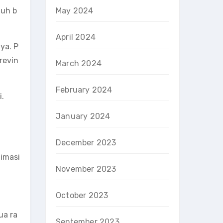
guh b
May 2024
April 2024
ya. P
revin
March 2024
February 2024
.
January 2024
December 2023
nimasi
November 2023
October 2023
ua ra
September 2023