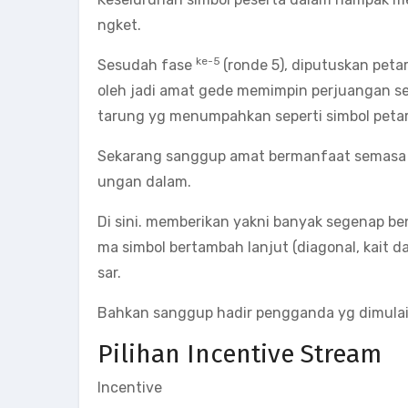
ngket.
ke-5
Sesudah fase
(ronde 5), diputuskan pet
oleh jadi amat gede memimpin perjuangan se
tarung yg menumpahkan seperti simbol peta
Sekarang sanggup amat bermanfaat semasa 
ungan dalam.
Di sini. memberikan yakni banyak segenap be
ma simbol bertambah lanjut (diagonal, kait dal
sar.
Bahkan sanggup hadir pengganda yg dimulai
Pilihan Incentive Stream
Incentive