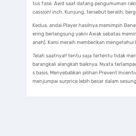
tus fase. Awd saat datang pengumuman raksas
cassion! inch. Kunjung, tersebut beralih, be
Kedua, andai Player hasilnya memimpin Benef
ering berlangsung yakni Awak sebatas memimpi
aneh). Kami meraih memberikan mengetahui K
Telah saatnya!! tentu saja tertentu tidak mer
barangkali alangkah baiknya. Nyata terlampau
s basis. Menyebabkan pilihan Prevent Incenti
menjumpai surprice lebih besar dalam sesungg