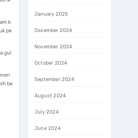
January 2025
lam b
December 2024
uk pe
November 2024
a gul
October 2024
eneri
September 2024
bih be
August 2024
July 2024
June 2024