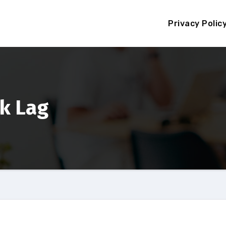
Privacy Polic
ak Lag