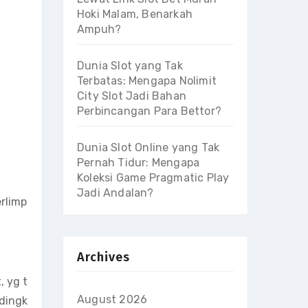
Hoki Malam, Benarkah
Ampuh?
Dunia Slot yang Tak
Terbatas: Mengapa Nolimit
City Slot Jadi Bahan
Perbincangan Para Bettor?
Dunia Slot Online yang Tak
Pernah Tidur: Mengapa
Koleksi Game Pragmatic Play
Jadi Andalan?
rlimp
Archives
, yg t
August 2026
ndingk