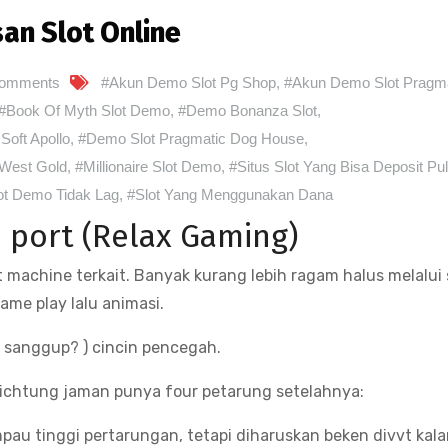
an Slot Online
Comments
#Akun Demo Slot Pg Shop
,
#Akun Demo Slot Pragma
#Book Of Myth Slot Demo
,
#Demo Bonanza Slot
,
Soft Apollo
,
#Demo Slot Pragmatic Dog House
,
 West Gold
,
#Millionaire Slot Demo
,
#Situs Slot Yang Bisa Deposit Pu
ot Demo Tidak Lag
,
#Slot Yang Menggunakan Dana
i port (Relax Gaming)
machine terkait. Banyak kurang lebih ragam halus melalui s
ame play lalu animasi.
g sanggup? ) cincin pencegah.
nrichtung jaman punya four petarung setelahnya:
au tinggi pertarungan, tetapi diharuskan beken divvt kal