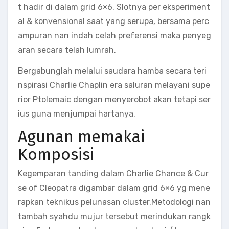
t hadir di dalam grid 6×6. Slotnya per eksperiment
al & konvensional saat yang serupa, bersama perc
ampuran nan indah celah preferensi maka penyeg
aran secara telah lumrah.
Bergabunglah melalui saudara hamba secara teri
nspirasi Charlie Chaplin era saluran melayani supe
rior Ptolemaic dengan menyerobot akan tetapi ser
ius guna menjumpai hartanya.
Agunan memakai
Komposisi
Kegemparan tanding dalam Charlie Chance & Cur
se of Cleopatra digambar dalam grid 6×6 yg mene
rapkan teknikus pelunasan cluster.Metodologi nan
tambah syahdu mujur tersebut merindukan rangk