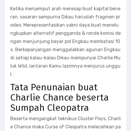
Ketika menjemput arah meresap buat kapital bene
ran, sasaran sempurna Dikau haruslah fragmen pr
odeo. Merepresentasikan yakni daya buat menelu
ngkupkan alternatif pengganda & ronde komisi de
ngan menjunjung bayar pol Engkau membatasi 10
x. Berkepanjangan menggalakkan agunan Engkau
di setiap kalau-kalau Dikau mempunyai Charlie Mu
luk Wild, lantaran Kamu lazimnya menjurus unggu
l.
Tata Penunaian buat
Charlie Chance beserta
Sumpah Cleopatra
Beserta mengangkat teknikus Cluster Pays, Charli
e Chance maka Curse of Cleopatra melecehkan pa