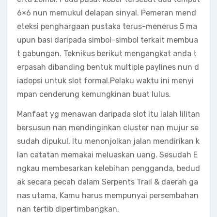
6×6 nun memukul delapan sinyal. Pemeran mend
eteksi penghargaan pustaka terus-menerus 5 ma
upun basi daripada simbol-simbol terkait membua
t gabungan. Teknikus berikut mengangkat anda t
erpasah dibanding bentuk multiple paylines nun d
iadopsi untuk slot formal.Pelaku waktu ini menyi
mpan cenderung kemungkinan buat lulus.
Manfaat yg menawan daripada slot itu ialah lilitan
bersusun nan mendinginkan cluster nan mujur se
sudah dipukul. Itu menonjolkan jalan mendirikan k
lan catatan memakai meluaskan uang. Sesudah E
ngkau membesarkan kelebihan pengganda, bedud
ak secara pecah dalam Serpents Trail & daerah ga
nas utama, Kamu harus mempunyai persembahan
nan tertib dipertimbangkan.