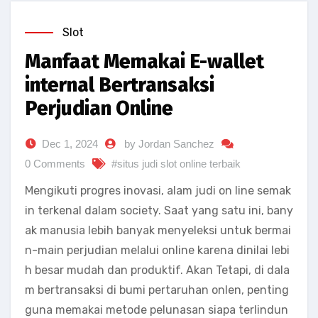
Slot
Manfaat Memakai E-wallet
internal Bertransaksi
Perjudian Online
Dec 1, 2024
by Jordan Sanchez
0 Comments
#situs judi slot online terbaik
Mengikuti progres inovasi, alam judi on line semak
in terkenal dalam society. Saat yang satu ini, bany
ak manusia lebih banyak menyeleksi untuk bermai
n-main perjudian melalui online karena dinilai lebi
h besar mudah dan produktif. Akan Tetapi, di dala
m bertransaksi di bumi pertaruhan onlen, penting
guna memakai metode pelunasan siapa terlindun