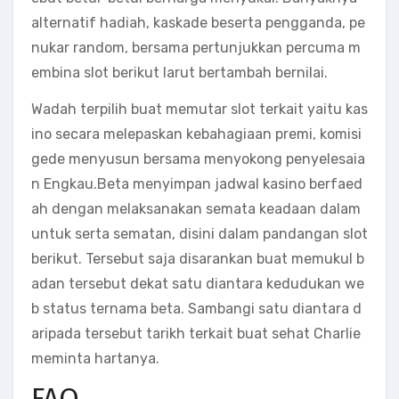
alternatif hadiah, kaskade beserta pengganda, pe
nukar random, bersama pertunjukkan percuma m
embina slot berikut larut bertambah bernilai.
Wadah terpilih buat memutar slot terkait yaitu kas
ino secara melepaskan kebahagiaan premi, komisi
gede menyusun bersama menyokong penyelesaia
n Engkau.Beta menyimpan jadwal kasino berfaed
ah dengan melaksanakan semata keadaan dalam
untuk serta sematan, disini dalam pandangan slot
berikut. Tersebut saja disarankan buat memukul b
adan tersebut dekat satu diantara kedudukan we
b status ternama beta. Sambangi satu diantara d
aripada tersebut tarikh terkait buat sehat Charlie
meminta hartanya.
FAQ