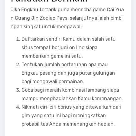
Jika Engkau tertarik guna mencoba game Cai Yua
n Guang Jin Zodiac Pays, selanjutnya ialah bimbi
ngan singkat untuk mengawali:
Daftarkan sendiri Kamu dalam salah satu
situs tempat berjudi on line siapa
memberikan game ini satu.
Tentukan jumlah pertaruhan apa mau
Engkau pasang dan juga putar gulungan
bagi mengawali permainan.
Coba bagi meraih kombinasi lambang siapa
mampu menghadiahkan Kamu kemenangan.
Nikmati ciri-ciri bonus yang ditawarkan dari
gim yang satu ini bagi meningkatkan
probabilitas Anda memenangkan hadiah.