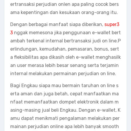
ertransaksi perjudian onlen apa paling cocok bers
ama kepentingan dan kesukaan orang-orang itu.
Dengan berbagai manfaat siapa diberikan,
super3
3
nggak memesona jika penggunaan e-wallet bert
ambah terkenal internal bertransaksi judi on line.P
erlindungan, kemudahan, pemasaran, bonus, sert
a fleksibilitas apa dikasih oleh e-wallet menghasilk
an user merasa lebih besar senang serta terjamin
internal melakukan permainan perjudian on line.
Bagi Engkau siapa mau bermain taruhan on line s
erta aman dan juga betah, cepat manfaatkan ma
nfaat memanfaatkan dompet elektronik dalam m
asing-masing jual beli Engkau. Dengan e-wallet, K
amu dapat menikmati pengalaman melakukan per
mainan perjudian online apa lebih banyak smooth