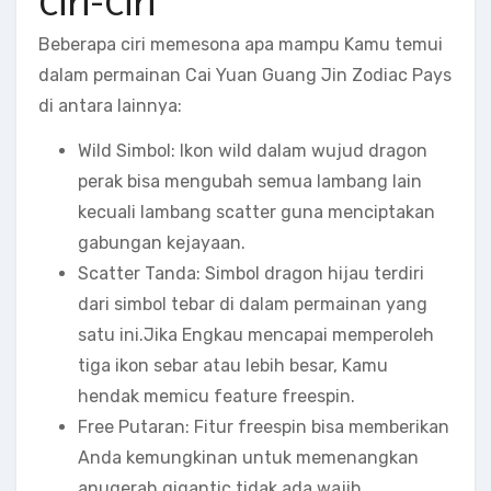
Ciri-Ciri
Beberapa ciri memesona apa mampu Kamu temui
dalam permainan Cai Yuan Guang Jin Zodiac Pays
di antara lainnya:
Wild Simbol: Ikon wild dalam wujud dragon
perak bisa mengubah semua lambang lain
kecuali lambang scatter guna menciptakan
gabungan kejayaan.
Scatter Tanda: Simbol dragon hijau terdiri
dari simbol tebar di dalam permainan yang
satu ini.Jika Engkau mencapai memperoleh
tiga ikon sebar atau lebih besar, Kamu
hendak memicu feature freespin.
Free Putaran: Fitur freespin bisa memberikan
Anda kemungkinan untuk memenangkan
anugerah gigantic tidak ada wajib