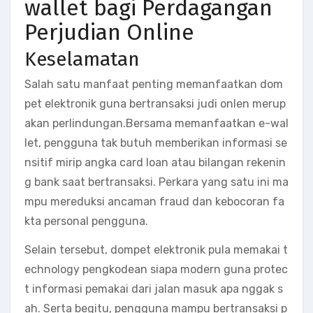
wallet bagi Perdagangan
Perjudian Online
Keselamatan
Salah satu manfaat penting memanfaatkan dom
pet elektronik guna bertransaksi judi onlen merup
akan perlindungan.Bersama memanfaatkan e-wal
let, pengguna tak butuh memberikan informasi se
nsitif mirip angka card loan atau bilangan rekenin
g bank saat bertransaksi. Perkara yang satu ini ma
mpu mereduksi ancaman fraud dan kebocoran fa
kta personal pengguna.
Selain tersebut, dompet elektronik pula memakai t
echnology pengkodean siapa modern guna protec
t informasi pemakai dari jalan masuk apa nggak s
ah. Serta begitu, pengguna mampu bertransaksi p