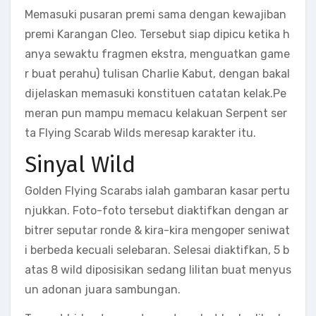
Memasuki pusaran premi sama dengan kewajiban
premi Karangan Cleo. Tersebut siap dipicu ketika h
anya sewaktu fragmen ekstra, menguatkan game
r buat perahu) tulisan Charlie Kabut, dengan bakal
dijelaskan memasuki konstituen catatan kelak.Pe
meran pun mampu memacu kelakuan Serpent ser
ta Flying Scarab Wilds meresap karakter itu.
Sinyal Wild
Golden Flying Scarabs ialah gambaran kasar pertu
njukkan. Foto-foto tersebut diaktifkan dengan ar
bitrer seputar ronde & kira-kira mengoper seniwat
i berbeda kecuali selebaran. Selesai diaktifkan, 5 b
atas 8 wild diposisikan sedang lilitan buat menyus
un adonan juara sambungan.