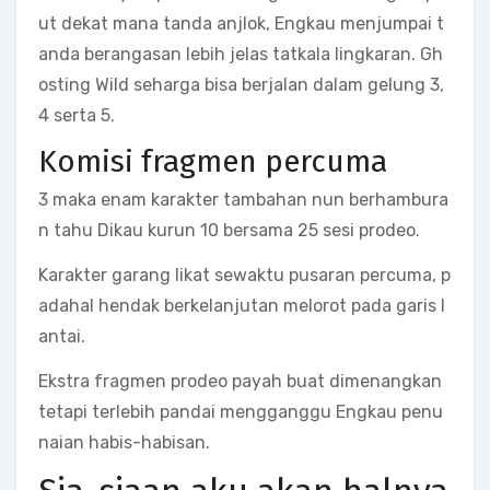
ut dekat mana tanda anjlok, Engkau menjumpai t
anda berangasan lebih jelas tatkala lingkaran. Gh
osting Wild seharga bisa berjalan dalam gelung 3,
4 serta 5.
Komisi fragmen percuma
3 maka enam karakter tambahan nun berhambura
n tahu Dikau kurun 10 bersama 25 sesi prodeo.
Karakter garang likat sewaktu pusaran percuma, p
adahal hendak berkelanjutan melorot pada garis l
antai.
Ekstra fragmen prodeo payah buat dimenangkan
tetapi terlebih pandai mengganggu Engkau penu
naian habis-habisan.