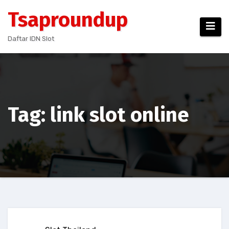
Skip
Tsaproundup
to
content
Daftar IDN Slot
Tag: link slot online