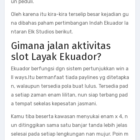
un peduli.
Oleh karena itu kira-kira terselip besar kejadian gu
na dibahas paham pertimbangan Indah Ekuador la
ntaran Elk Studios berikut.
Gimana jalan aktivitas
slot Layak Ekuador?
Ekuador berfungsi dgn sistem pertunjukkan win a
ll ways.Itu bermanfaat tiada paylines yg ditetapka
n, walaupun tersedia pola buat lulus. Tersedia pad
a setiap zaman enam lilitan, nun siap terbang pad
a tempat sekelas kepesatan jasmani.
Kamu tiba beserta kawasan menyukai enam x 4, n
un ditinggikan sama satu banjar tanda lebih jelas
selesai pada setiap lengkungan nan mujur. Poin m