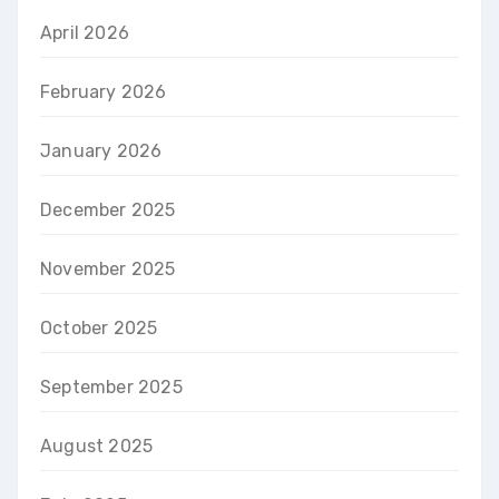
April 2026
February 2026
January 2026
December 2025
November 2025
October 2025
September 2025
August 2025