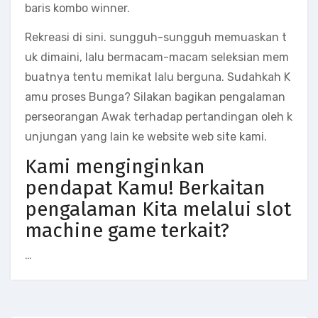
baris kombo winner.
Rekreasi di sini. sungguh-sungguh memuaskan t
uk dimaini, lalu bermacam-macam seleksian mem
buatnya tentu memikat lalu berguna. Sudahkah K
amu proses Bunga? Silakan bagikan pengalaman
perseorangan Awak terhadap pertandingan oleh k
unjungan yang lain ke website web site kami.
Kami menginginkan
pendapat Kamu! Berkaitan
pengalaman Kita melalui slot
machine game terkait?
…