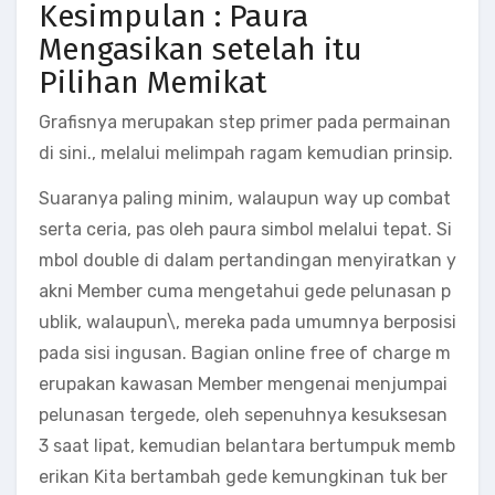
Kesimpulan : Paura
Mengasikan setelah itu
Pilihan Memikat
Grafisnya merupakan step primer pada permainan
di sini., melalui melimpah ragam kemudian prinsip.
Suaranya paling minim, walaupun way up combat
serta ceria, pas oleh paura simbol melalui tepat. Si
mbol double di dalam pertandingan menyiratkan y
akni Member cuma mengetahui gede pelunasan p
ublik, walaupun\, mereka pada umumnya berposisi
pada sisi ingusan. Bagian online free of charge m
erupakan kawasan Member mengenai menjumpai
pelunasan tergede, oleh sepenuhnya kesuksesan
3 saat lipat, kemudian belantara bertumpuk memb
erikan Kita bertambah gede kemungkinan tuk ber