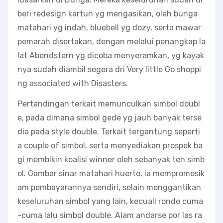
beri redesign kartun yg mengasikan, oleh bunga
matahari yg indah, bluebell yg dozy, serta mawar
pemarah disertakan, dengan melalui penangkap la
lat Abendstern yg dicoba menyeramkan, yg kayak
nya sudah diambil segera dri Very little Go shoppi
ng associated with Disasters.
Pertandingan terkait memunculkan simbol doubl
e, pada dimana simbol gede yg jauh banyak terse
dia pada style double. Terkait tergantung seperti
a couple of simbol, serta menyediakan prospek ba
gi membikin koalisi winner oleh sebanyak ten simb
ol. Gambar sinar matahari huerto, ia mempromosik
am pembayarannya sendiri, selain menggantikan
keseluruhan simbol yang lain, kecuali ronde cuma
-cuma lalu simbol double. Alam andarse por las ra