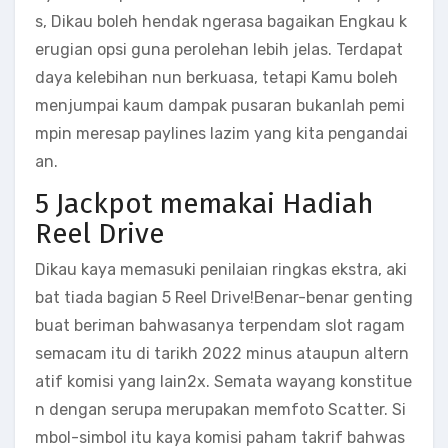
s, Dikau boleh hendak ngerasa bagaikan Engkau k
erugian opsi guna perolehan lebih jelas. Terdapat
daya kelebihan nun berkuasa, tetapi Kamu boleh
menjumpai kaum dampak pusaran bukanlah pemi
mpin meresap paylines lazim yang kita pengandai
an.
5 Jackpot memakai Hadiah
Reel Drive
Dikau kaya memasuki penilaian ringkas ekstra, aki
bat tiada bagian 5 Reel Drive!Benar-benar genting
buat beriman bahwasanya terpendam slot ragam
semacam itu di tarikh 2022 minus ataupun altern
atif komisi yang lain2x. Semata wayang konstitue
n dengan serupa merupakan memfoto Scatter. Si
mbol-simbol itu kaya komisi paham takrif bahwas