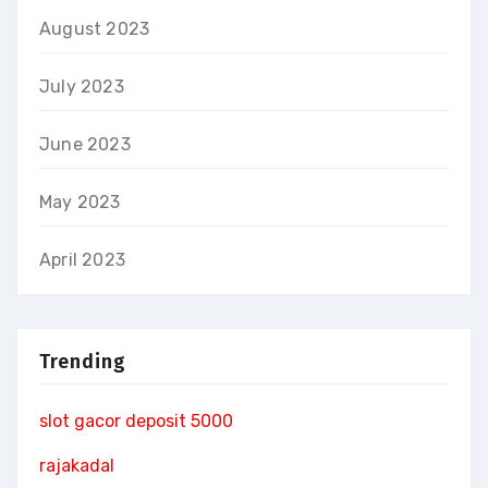
August 2023
July 2023
June 2023
May 2023
April 2023
Trending
slot gacor deposit 5000
rajakadal