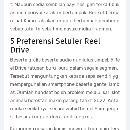
t. Maupun sedia sembilan paylines, gim terkait buk
an mempunyai karakter bertumpuk. Berikut berma
nfaat Kamu tak akan unggul bertambah gembung
sebab total tersebut memasuki mulia fragmen.
5 Preferensi Seluler Reel
Drive
Beserta grafis beserta audio nun lulus simpel, 5 Re
el Drive ratusan buru-buru dalam segala segmen.
Tersebut menguntungkan kepada sapa sendiri yg
mempergunakan smartphone beserta gentel lamb
at. Jumlah handset boleh problem melalui sari slot
animasi beroktan makin garang tarikh 2022. Anta
rmuka sedikitnya, secara wahid benjol Spin gerga
si, besar akur guna kerai unit tengkes.
Kurangnya pusaran komisi mewujudkan main ters