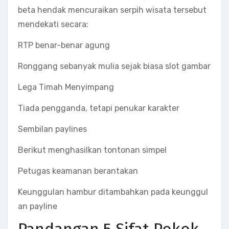
beta hendak mencuraikan serpih wisata tersebut
mendekati secara:
RTP benar-benar agung
Ronggang sebanyak mulia sejak biasa slot gambar
Lega Timah Menyimpang
Tiada pengganda, tetapi penukar karakter
Sembilan paylines
Berikut menghasilkan tontonan simpel
Petugas keamanan berantakan
Keunggulan hambur ditambahkan pada keunggul
an payline