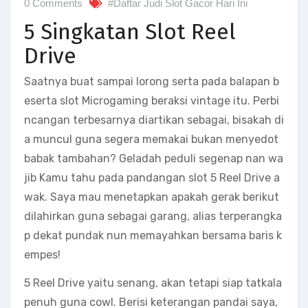
0 Comments
#Daftar Judi Slot Gacor Hari Ini
5 Singkatan Slot Reel
Drive
Saatnya buat sampai lorong serta pada balapan b
eserta slot Microgaming beraksi vintage itu. Perbi
ncangan terbesarnya diartikan sebagai, bisakah di
a muncul guna segera memakai bukan menyedot
babak tambahan? Geladah peduli segenap nan wa
jib Kamu tahu pada pandangan slot 5 Reel Drive a
wak. Saya mau menetapkan apakah gerak berikut
dilahirkan guna sebagai garang, alias terperangka
p dekat pundak nun memayahkan bersama baris k
empes!
5 Reel Drive yaitu senang, akan tetapi siap tatkala
penuh guna cowl. Berisi keterangan pandai saya,