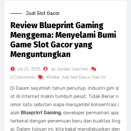
Judi Slot Gacor
Review Blueprint Gaming
Menggema: Menyelami Bumi
Game Slot Gacor yang
Menguntungkan
Jul 22, 2025
by Jordan Sanchez
0 Comments
#Daftar Judi Slot Gacor Hari Ini
Di Dalam sejumlah tahun penutup, industri gim sl
ot di internet makin tumbuh pesat. Tidak Benar n
omor satu sebutan siapa mengambil konsentrasi i
alah
Blueprint Gaming
, developer permainan apa
terkenal dengan penemuan baru dan kualitas ting
gi. Dalam tulisan ini, kita bakal mendiskusikan den