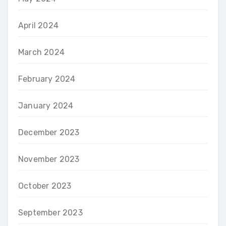
April 2024
March 2024
February 2024
January 2024
December 2023
November 2023
October 2023
September 2023