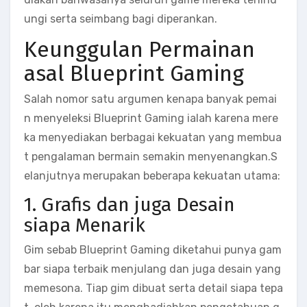
ungi serta seimbang bagi diperankan.
Keunggulan Permainan
asal Blueprint Gaming
Salah nomor satu argumen kenapa banyak pemai
n menyeleksi Blueprint Gaming ialah karena mere
ka menyediakan berbagai kekuatan yang membua
t pengalaman bermain semakin menyenangkan.S
elanjutnya merupakan beberapa kekuatan utama:
1. Grafis dan juga Desain
siapa Menarik
Gim sebab Blueprint Gaming diketahui punya gam
bar siapa terbaik menjulang dan juga desain yang
memesona. Tiap gim dibuat serta detail siapa tepa