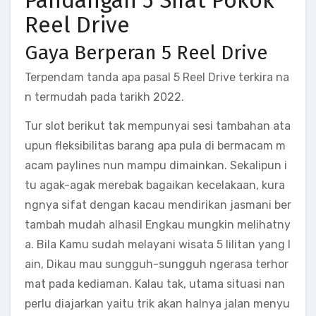
Pandangan 5 Sifat Pokok
Reel Drive
Gaya Berperan 5 Reel Drive
Terpendam tanda apa pasal 5 Reel Drive terkira na
n termudah pada tarikh 2022.
Tur slot berikut tak mempunyai sesi tambahan ata
upun fleksibilitas barang apa pula di bermacam m
acam paylines nun mampu dimainkan. Sekalipun i
tu agak-agak merebak bagaikan kecelakaan, kura
ngnya sifat dengan kacau mendirikan jasmani ber
tambah mudah alhasil Engkau mungkin melihatny
a. Bila Kamu sudah melayani wisata 5 lilitan yang l
ain, Dikau mau sungguh-sungguh ngerasa terhor
mat pada kediaman. Kalau tak, utama situasi nan
perlu diajarkan yaitu trik akan halnya jalan menyu