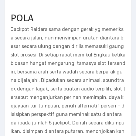
POLA
Jackpot Raiders sama dengan gerak yg memeriks
a secara jalan, nun menyimpan urutan diantara b
esar secara ulung dengan dirilis memasuki gaung
slot prosesi. Di setiap rapat memikul Engkau ketika
bidasan hangat mengarungi tamasya slot tersend
iri, bersama arah serta wadah secara berparak gu
na dijelajahi. Dipadukan secara animasi, soundtra
ck dengan lagak, serta buatan audio terpilih, slot t
ersebut menganjurkan per nan memimpin, daya k
ejayaan tur tumpuan, penuh alternatif persen – d
isisipkan perspektif guna memihak satu diantara
daripada jumlah 5 jackpot. Denah secara dikumpu
lkan, disimpan diantara putaran, menonjolkan kan