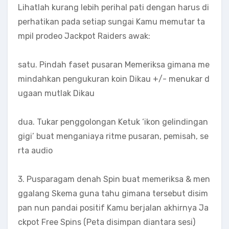
Lihatlah kurang lebih perihal pati dengan harus di
perhatikan pada setiap sungai Kamu memutar ta
mpil prodeo Jackpot Raiders awak:
satu. Pindah faset pusaran Memeriksa gimana me
mindahkan pengukuran koin Dikau +/- menukar d
ugaan mutlak Dikau
dua. Tukar penggolongan Ketuk ‘ikon gelindingan
gigi’ buat menganiaya ritme pusaran, pemisah, se
rta audio
3. Pusparagam denah Spin buat memeriksa & men
ggalang Skema guna tahu gimana tersebut disim
pan nun pandai positif Kamu berjalan akhirnya Ja
ckpot Free Spins (Peta disimpan diantara sesi)