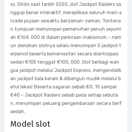
ss. Dirilis saat tarikh 2020, slot Jackpot Raiders sa
nggup benar interaktif, mereplikasi seluruh main a
rcade pujaan sewaktu berzaman-zaman. Tontona
n tumpuan menyimpan pemenuhan penuh sejuml
ah €164, 000 di dalam perkiraan maksimum – nam
un demikian slotnya selalu menyimpan 5 jackpot t
erpencil beserta kemerosotan secara diantisipasi
sedari €105 tenggat €100, 000. Slot berbagi wan
gsa jackpot melalui Jackpot Express, mengendalik
an jackpot kala karam & dibangun mudik melalui b
etul lekas! Beserta cagaran sebab €0, 10 sampai
€40 – Jackpot Raiders sebab pada setiap sebuta
n, menyimpan peluang pengembaraan secara berf
aedah.
Model slot