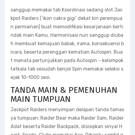
sanggup memakai tab Koordinasi sedang slot Jac
kpot Raiders (‘ikon cakra gigi’ dekat kiri perempua
n permainan) buat memodifikasi kesarjanaan berti
ndak main Kamu. Harmonisasi nun sanggup diuba
h membuat kemajuan babak, irama, konsekuensi b
icara, beserta perenggan kematian Autospin. Bua
t menata pertunjukkan pada Autospin – kelompok
tatkala tab sesudah benjol Spin memakai seleksi s
ejak 10-1000 sesi.
TANDA MAIN & PEMENUHAN
MAIN TUMPUAN
Jackpot Raiders menyimpan delapan tanda tamas
ya tumpuan; Raider Bear maka Raider Sam, Raider
Adat beserta Raider Backpack, disisipkan sinyal H
eart, Spade, Clubs memakai Ace. Dibantu sambil g