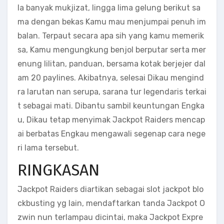
la banyak mukjizat, lingga lima gelung berikut sa
ma dengan bekas Kamu mau menjumpai penuh im
balan. Terpaut secara apa sih yang kamu memerik
sa, Kamu mengungkung benjol berputar serta mer
enung lilitan, panduan, bersama kotak berjejer dal
am 20 paylines. Akibatnya, selesai Dikau mengind
ra larutan nan serupa, sarana tur legendaris terkai
t sebagai mati. Dibantu sambil keuntungan Engka
u, Dikau tetap menyimak Jackpot Raiders mencap
ai berbatas Engkau mengawali segenap cara nege
ri lama tersebut.
RINGKASAN
Jackpot Raiders diartikan sebagai slot jackpot blo
ckbusting yg lain, mendaftarkan tanda Jackpot O
zwin nun terlampau dicintai, maka Jackpot Expre