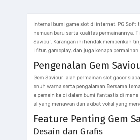
Internal bumi game slot di internet, PG Soft 
nemuan baru serta kualitas permainannya. T
Saviour. Karangan ini hendak memberikan ti
i fitur, gameplay, dan juga kenapa permainan 
Pengenalan Gem Savio
Gem Saviour ialah permainan slot gacor siapa
enuh warna serta pengalaman.Bersama tema 
a pemain ke di dalam bumi fantastis di man
al yang menawan dan akibat vokal yang me
Feature Penting Gem S
Desain dan Grafis