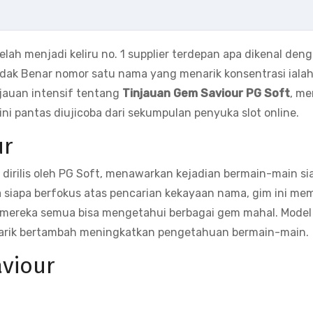
telah menjadi keliru no. 1 supplier terdepan apa dikenal den
idak Benar nomor satu nama yang menarik konsentrasi iala
njauan intensif tentang
Tinjauan Gem Saviour PG Soft
, me
ini pantas diujicoba dari sekumpulan penyuka slot online.
ur
 dirilis oleh PG Soft, menawarkan kejadian bermain-main si
siapa berfokus atas pencarian kekayaan nama, gim ini m
a mereka semua bisa mengetahui berbagai gem mahal. Model
narik bertambah meningkatkan pengetahuan bermain-main.
aviour