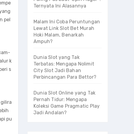
mempe
Ternyata Ini Alasannya
 yang
n pel
Malam Ini Coba Peruntungan
Lewat Link Slot Bet Murah
Hoki Malam, Benarkah
Ampuh?
acam-
Dunia Slot yang Tak
lur k
Terbatas: Mengapa Nolimit
eri s
City Slot Jadi Bahan
Perbincangan Para Bettor?
Dunia Slot Online yang Tak
Pernah Tidur: Mengapa
ilira
Koleksi Game Pragmatic Play
ebih
Jadi Andalan?
pi pu