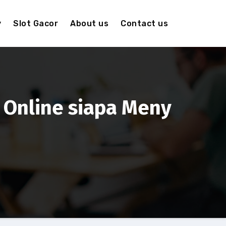
y
Slot Gacor
About us
Contact us
 Online siapa Meny