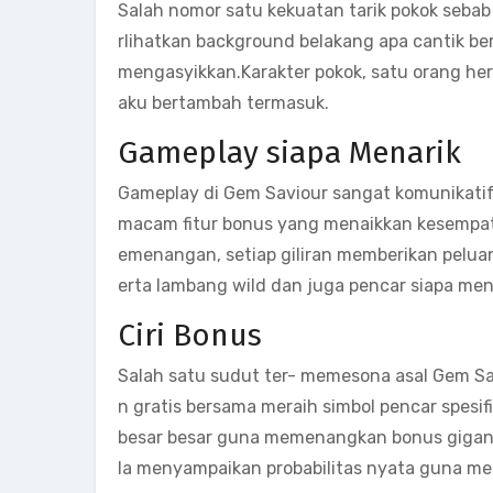
Salah nomor satu kekuatan tarik pokok seba
rlihatkan background belakang apa cantik 
mengasyikkan.Karakter pokok, satu orang her
aku bertambah termasuk.
Gameplay siapa Menarik
Gameplay di Gem Saviour sangat komunikati
macam fitur bonus yang menaikkan kesempat
emenangan, setiap giliran memberikan peluang
erta lambang wild dan juga pencar siapa men
Ciri Bonus
Salah satu sudut ter- memesona asal Gem Sa
n gratis bersama meraih simbol pencar spesif
besar besar guna memenangkan bonus giganti
la menyampaikan probabilitas nyata guna me