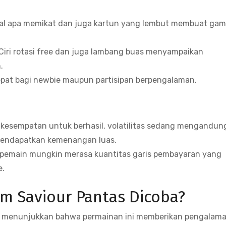
al apa memikat dan juga kartun yang lembut membuat game
Ciri rotasi free dan juga lambang buas menyampaikan
.
pat bagi newbie maupun partisipan berpengalaman.
kesempatan untuk berhasil, volatilitas sedang mengandung
mendapatkan kemenangan luas.
pemain mungkin merasa kuantitas garis pembayaran yang
e.
m Saviour Pantas Dicoba?
menunjukkan bahwa permainan ini memberikan pengalam