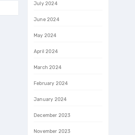
July 2024
June 2024
May 2024
April 2024
March 2024
February 2024
January 2024
December 2023
November 2023