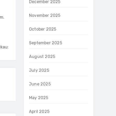
December 2025
November 2025
am.
October 2025
September 2025
gkau:
August 2025
July 2025
June 2025
May 2025
April 2025