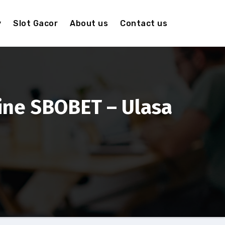
y
Slot Gacor
About us
Contact us
line SBOBET – Ulasa