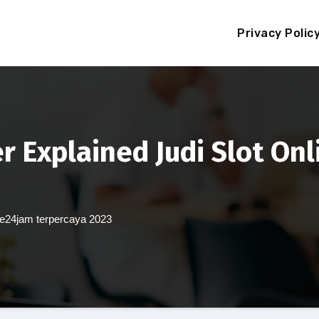
Privacy Polic
er Explained Judi Slot On
n
ine24jam terpercaya 2023