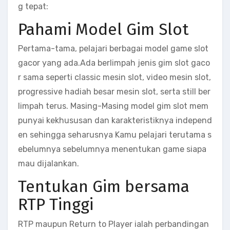
g tepat:
Pahami Model Gim Slot
Pertama-tama, pelajari berbagai model game slot
gacor yang ada.Ada berlimpah jenis gim slot gaco
r sama seperti classic mesin slot, video mesin slot,
progressive hadiah besar mesin slot, serta still ber
limpah terus. Masing-Masing model gim slot mem
punyai kekhususan dan karakteristiknya independ
en sehingga seharusnya Kamu pelajari terutama s
ebelumnya sebelumnya menentukan game siapa
mau dijalankan.
Tentukan Gim bersama
RTP Tinggi
RTP maupun Return to Player ialah perbandingan