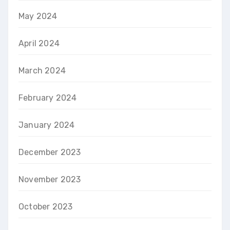
May 2024
April 2024
March 2024
February 2024
January 2024
December 2023
November 2023
October 2023