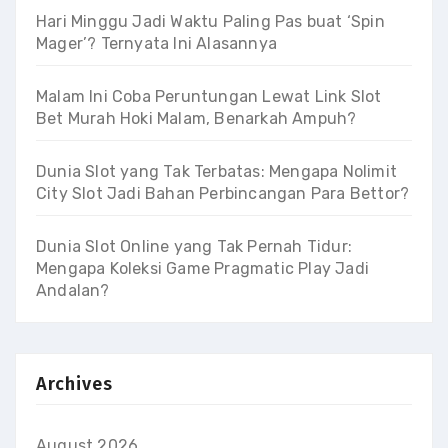
Hari Minggu Jadi Waktu Paling Pas buat ‘Spin
Mager’? Ternyata Ini Alasannya
Malam Ini Coba Peruntungan Lewat Link Slot
Bet Murah Hoki Malam, Benarkah Ampuh?
Dunia Slot yang Tak Terbatas: Mengapa Nolimit
City Slot Jadi Bahan Perbincangan Para Bettor?
Dunia Slot Online yang Tak Pernah Tidur:
Mengapa Koleksi Game Pragmatic Play Jadi
Andalan?
Archives
August 2026