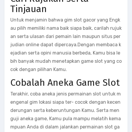
Tinjauan
Untuk menjamin bahwa gim slot gacor yang Engk
au pilih memiliki nama baik siapa baik, carilah rujuk
an serta ulasan dari pemain lain maupun situs per
judian online dapat dipercaya.Dengan membaca k
ejadian serta opini manusia berbeda, Kamu bisa le
bih banyak mudah menetapkan game slot yang co
cok dengan pilihan Kamu.
Cobalah Aneka Game Slot
Terakhir, coba aneka jenis permainan slot untuk m
engenal gim lokasi siapa ter- cocok dengan kecen
derungan serta keberuntungan Kamu. Serta men
guji aneka game, Kamu pula mampu melatih kema
mpuan Anda di dalam jalankan permainan slot ga