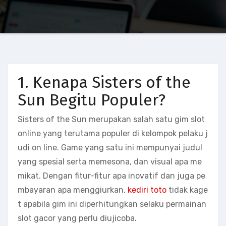
1. Kenapa Sisters of the
Sun Begitu Populer?
Sisters of the Sun merupakan salah satu gim slot
online yang terutama populer di kelompok pelaku j
udi on line. Game yang satu ini mempunyai judul
yang spesial serta memesona, dan visual apa me
mikat. Dengan fitur-fitur apa inovatif dan juga pe
mbayaran apa menggiurkan,
kediri toto
tidak kage
t apabila gim ini diperhitungkan selaku permainan
slot gacor yang perlu diujicoba.