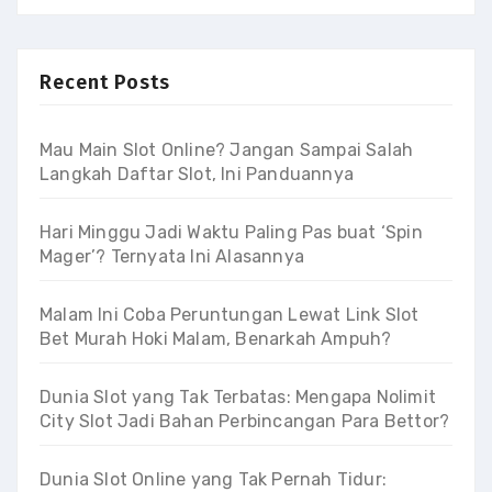
Recent Posts
Mau Main Slot Online? Jangan Sampai Salah
Langkah Daftar Slot, Ini Panduannya
Hari Minggu Jadi Waktu Paling Pas buat ‘Spin
Mager’? Ternyata Ini Alasannya
Malam Ini Coba Peruntungan Lewat Link Slot
Bet Murah Hoki Malam, Benarkah Ampuh?
Dunia Slot yang Tak Terbatas: Mengapa Nolimit
City Slot Jadi Bahan Perbincangan Para Bettor?
Dunia Slot Online yang Tak Pernah Tidur: