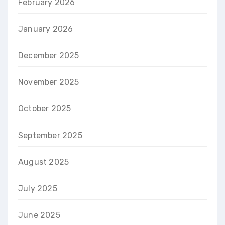
February 2026
January 2026
December 2025
November 2025
October 2025
September 2025
August 2025
July 2025
June 2025