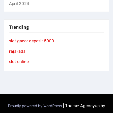
April 2023
Trending
slot gacor deposit 5000
rajakadal
slot online
|
Theme: Agencyup by
Proudly powered by WordPress