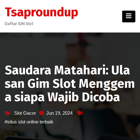
Skip
Tsaproundup
to
content
Daftar IDN Slot
Saudara Matahari: Ula
san Gim Slot Menggem
a siapa Wajib Dicoba
Slot Gacor
Jun 19, 2024
#situs slot online terbaik