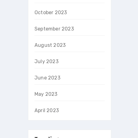
October 2023
September 2023
August 2023
July 2023
June 2023
May 2023
April 2023