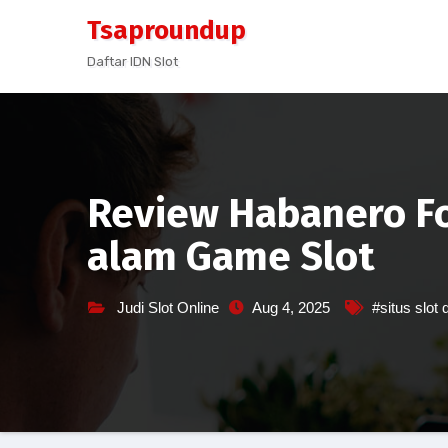
Skip
Tsaproundup
to
Daftar IDN Slot
content
Review Habanero Fo
alam Game Slot
Judi Slot Online
Aug 4, 2025
#situs slot 