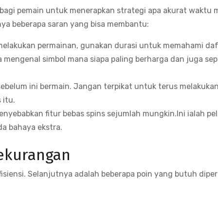
bagi pemain untuk menerapkan strategi apa akurat waktu 
nya beberapa saran yang bisa membantu:
elakukan permainan, gunakan durasi untuk memahami daf
mengenal simbol mana siapa paling berharga dan juga sep
ebelum ini bermain. Jangan terpikat untuk terus melakuka
itu.
enyebabkan fitur bebas spins sejumlah mungkin.Ini ialah pe
a bahaya ekstra.
ekurangan
isiensi. Selanjutnya adalah beberapa poin yang butuh dipe