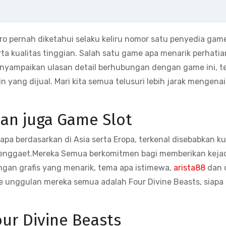
ro pernah diketahui selaku keliru nomor satu penyedia game
 kualitas tinggian. Salah satu game apa menarik perhatia
menyampaikan ulasan detail berhubungan dengan game ini, 
 yang dijual. Mari kita semua telusuri lebih jarak mengenai
an juga Game Slot
apa berdasarkan di Asia serta Eropa, terkenal disebabkan k
menggaet.Mereka Semua berkomitmen bagi memberikan keja
ngan grafis yang menarik, tema apa istimewa,
arista88
dan c
me unggulan mereka semua adalah Four Divine Beasts, siapa 
our Divine Beasts