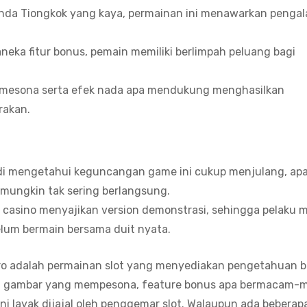
nda Tiongkok yang kaya, permainan ini menawarkan penga
eka fitur bonus, pemain memiliki berlimpah peluang bagi
mesona serta efek nada apa mendukung menghasilkan
rakan.
jadi mengetahui keguncangan game ini cukup menjulang, ap
mungkin tak sering berlangsung.
 casino menyajikan version demonstrasi, sehingga pelaku 
lum bermain bersama duit nyata.
nero adalah permainan slot yang menyediakan pengetahuan 
 gambar yang mempesona, feature bonus apa bermacam-
ni layak dijajal oleh penggemar slot. Walaupun ada beberapa