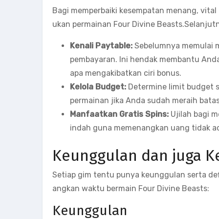
Bagi memperbaiki kesempatan menang, vital 
ukan permainan Four Divine Beasts.Selanjut
Kenali Paytable:
Sebelumnya memulai m
pembayaran. Ini hendak membantu Anda 
apa mengakibatkan ciri bonus.
Kelola Budget:
Determine limit budget s
permainan jika Anda sudah meraih batas 
Manfaatkan Gratis Spins:
Ujilah bagi m
indah guna memenangkan uang tidak ad
Keunggulan dan juga K
Setiap gim tentu punya keunggulan serta def
angkan waktu bermain Four Divine Beasts:
Keunggulan