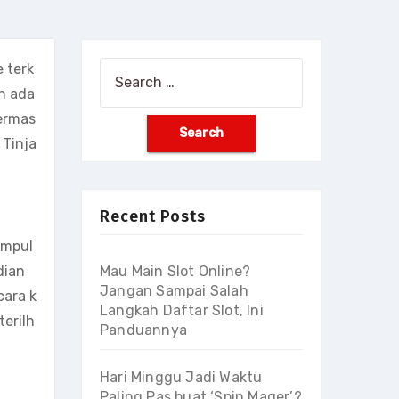
 terk
Search
n ada
for:
termas
 Tinja
Recent Posts
umpul
dian
Mau Main Slot Online?
Jangan Sampai Salah
ara k
Langkah Daftar Slot, Ini
terilh
Panduannya
Hari Minggu Jadi Waktu
Paling Pas buat ‘Spin Mager’?