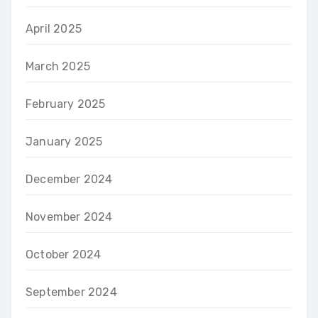
April 2025
March 2025
February 2025
January 2025
December 2024
November 2024
October 2024
September 2024