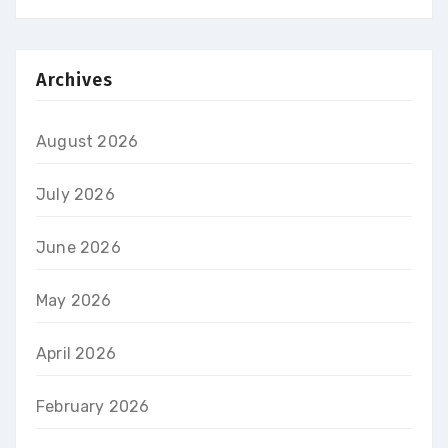
Archives
August 2026
July 2026
June 2026
May 2026
April 2026
February 2026