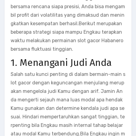
bersama rencana siapa presisi, Anda bisa mengam
bil profit dari volatilitas yang dimaksud dan menin
gkatkan kesempatan berhasil.Berikut merupakan
beberapa strategi siapa mampu Engkau terapkan
waktu melakukan permainan slot gacor Habanero
bersama fluktuasi tinggian.
1. Menangani Judi Anda
Salah satu kunci penting di dalam bermain-main s
lot gacor dengan keguncangan menjulang merup
akan mengelola judi Kamu dengan arif. Jamin An
da mengerti sejauh mana luas modal apa hendak
Kamu gunakan dan determine kendala judi apa se
suai. Hindari mempertaruhkan sangat tinggian, te
rpenting bila Engkau masih internal tahap belajar
atau modal Kamu terbendung.Bila Engkau ingin m