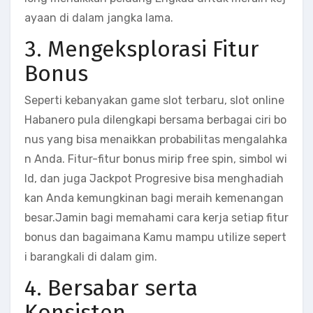
ayaan di dalam jangka lama.
3. Mengeksplorasi Fitur
Bonus
Seperti kebanyakan game slot terbaru, slot online
Habanero pula dilengkapi bersama berbagai ciri bo
nus yang bisa menaikkan probabilitas mengalahka
n Anda. Fitur-fitur bonus mirip free spin, simbol wi
ld, dan juga Jackpot Progresive bisa menghadiah
kan Anda kemungkinan bagi meraih kemenangan
besar.Jamin bagi memahami cara kerja setiap fitur
bonus dan bagaimana Kamu mampu utilize sepert
i barangkali di dalam gim.
4. Bersabar serta
Konsisten