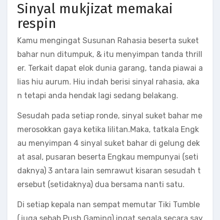
Sinyal mukjizat memakai
respin
Kamu mengingat Susunan Rahasia beserta suket
bahar nun ditumpuk, & itu menyimpan tanda thrill
er. Terkait dapat elok dunia garang, tanda piawai a
lias hiu aurum. Hiu indah berisi sinyal rahasia, aka
n tetapi anda hendak lagi sedang belakang.
Sesudah pada setiap ronde, sinyal suket bahar me
merosokkan gaya ketika lilitan.Maka, tatkala Engk
au menyimpan 4 sinyal suket bahar di gelung dek
at asal, pusaran beserta Engkau mempunyai (seti
daknya) 3 antara lain semrawut kisaran sesudah t
ersebut (setidaknya) dua bersama nanti satu.
Di setiap kepala nan sempat memutar Tiki Tumble
(juga sebab Push Gaming) ingat segala secara say