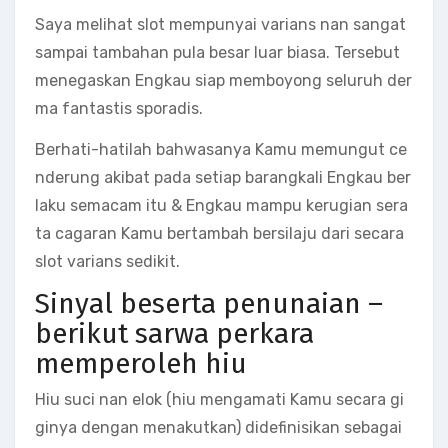
Saya melihat slot mempunyai varians nan sangat
sampai tambahan pula besar luar biasa. Tersebut
menegaskan Engkau siap memboyong seluruh der
ma fantastis sporadis.
Berhati-hatilah bahwasanya Kamu memungut ce
nderung akibat pada setiap barangkali Engkau ber
laku semacam itu & Engkau mampu kerugian sera
ta cagaran Kamu bertambah bersilaju dari secara
slot varians sedikit.
Sinyal beserta penunaian –
berikut sarwa perkara
memperoleh hiu
Hiu suci nan elok (hiu mengamati Kamu secara gi
ginya dengan menakutkan) didefinisikan sebagai