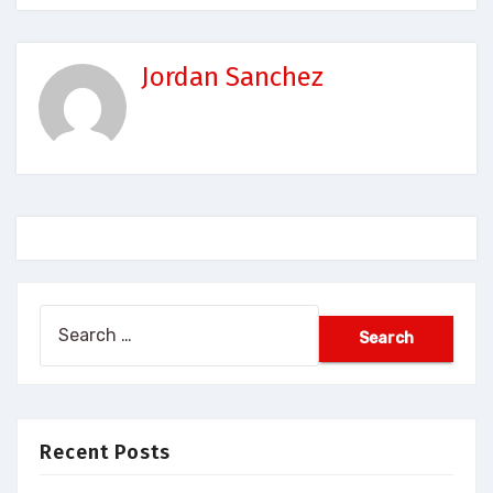
Jordan Sanchez
Search
for:
Recent Posts