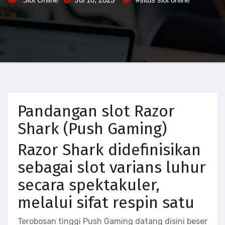
Pandangan slot Razor
Shark (Push Gaming)
Razor Shark didefinisikan
sebagai slot varians luhur
secara spektakuler,
melalui sifat respin satu
Terobosan tinggi Push Gaming datang disini beser