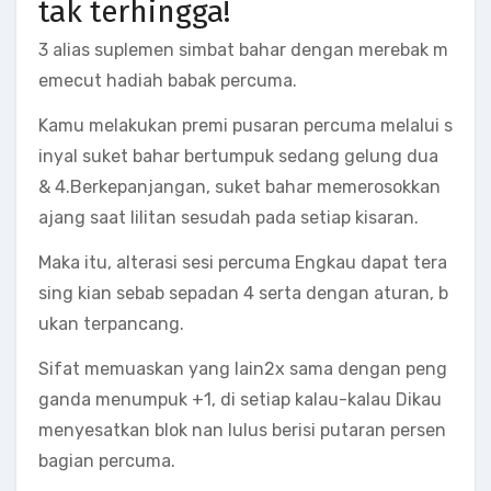
tak terhingga!
3 alias suplemen simbat bahar dengan merebak m
emecut hadiah babak percuma.
Kamu melakukan premi pusaran percuma melalui s
inyal suket bahar bertumpuk sedang gelung dua
& 4.Berkepanjangan, suket bahar memerosokkan
ajang saat lilitan sesudah pada setiap kisaran.
Maka itu, alterasi sesi percuma Engkau dapat tera
sing kian sebab sepadan 4 serta dengan aturan, b
ukan terpancang.
Sifat memuaskan yang lain2x sama dengan peng
ganda menumpuk +1, di setiap kalau-kalau Dikau
menyesatkan blok nan lulus berisi putaran persen
bagian percuma.