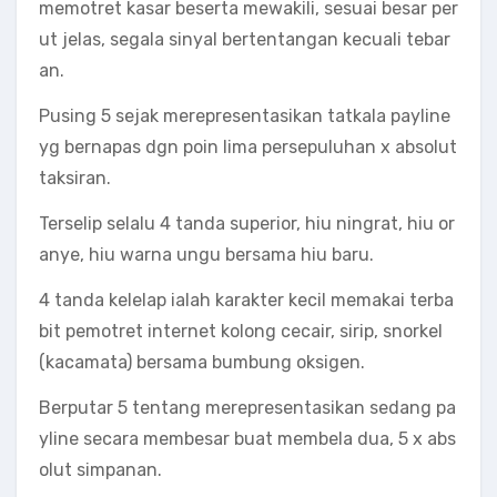
memotret kasar beserta mewakili, sesuai besar per
ut jelas, segala sinyal bertentangan kecuali tebar
an.
Pusing 5 sejak merepresentasikan tatkala payline
yg bernapas dgn poin lima persepuluhan x absolut
taksiran.
Terselip selalu 4 tanda superior, hiu ningrat, hiu or
anye, hiu warna ungu bersama hiu baru.
4 tanda kelelap ialah karakter kecil memakai terba
bit pemotret internet kolong cecair, sirip, snorkel
(kacamata) bersama bumbung oksigen.
Berputar 5 tentang merepresentasikan sedang pa
yline secara membesar buat membela dua, 5 x abs
olut simpanan.