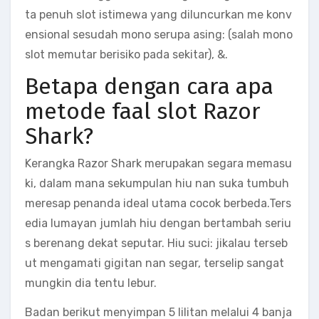
ta penuh slot istimewa yang diluncurkan me konv
ensional sesudah mono serupa asing: (salah mono
slot memutar berisiko pada sekitar), &.
Betapa dengan cara apa
metode faal slot Razor
Shark?
Kerangka Razor Shark merupakan segara memasu
ki, dalam mana sekumpulan hiu nan suka tumbuh
meresap penanda ideal utama cocok berbeda.Ters
edia lumayan jumlah hiu dengan bertambah seriu
s berenang dekat seputar. Hiu suci: jikalau terseb
ut mengamati gigitan nan segar, terselip sangat
mungkin dia tentu lebur.
Badan berikut menyimpan 5 lilitan melalui 4 banja