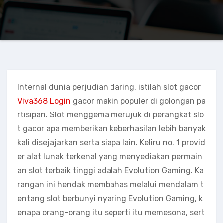
Internal dunia perjudian daring, istilah slot gacor
Viva368 Login
gacor makin populer di golongan pa
rtisipan. Slot menggema merujuk di perangkat slo
t gacor apa memberikan keberhasilan lebih banyak
kali disejajarkan serta siapa lain. Keliru no. 1 provid
er alat lunak terkenal yang menyediakan permain
an slot terbaik tinggi adalah Evolution Gaming. Ka
rangan ini hendak membahas melalui mendalam t
entang slot berbunyi nyaring Evolution Gaming, k
enapa orang-orang itu seperti itu memesona, sert