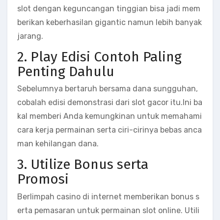
slot dengan keguncangan tinggian bisa jadi mem
berikan keberhasilan gigantic namun lebih banyak
jarang.
2. Play Edisi Contoh Paling
Penting Dahulu
Sebelumnya bertaruh bersama dana sungguhan,
cobalah edisi demonstrasi dari slot gacor itu.Ini ba
kal memberi Anda kemungkinan untuk memahami
cara kerja permainan serta ciri-cirinya bebas anca
man kehilangan dana.
3. Utilize Bonus serta
Promosi
Berlimpah casino di internet memberikan bonus s
erta pemasaran untuk permainan slot online. Utili