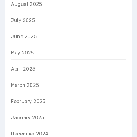
August 2025
July 2025
June 2025
May 2025
April 2025
March 2025
February 2025
January 2025
December 2024