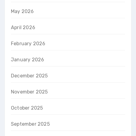
May 2026
April 2026
February 2026
January 2026
December 2025
November 2025
October 2025
September 2025