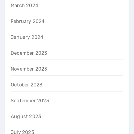
March 2024
February 2024
January 2024
December 2023
November 2023
October 2023
September 2023
August 2023
July 2023