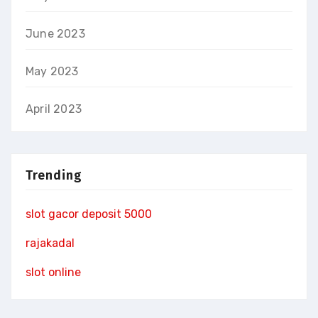
June 2023
May 2023
April 2023
Trending
slot gacor deposit 5000
rajakadal
slot online