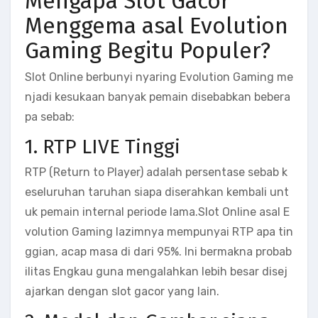
Mengapa Slot Gacor
Menggema asal Evolution
Gaming Begitu Populer?
Slot Online berbunyi nyaring Evolution Gaming me
njadi kesukaan banyak pemain disebabkan bebera
pa sebab:
1. RTP LIVE Tinggi
RTP (Return to Player) adalah persentase sebab k
eseluruhan taruhan siapa diserahkan kembali unt
uk pemain internal periode lama.Slot Online asal E
volution Gaming lazimnya mempunyai RTP apa tin
ggian, acap masa di dari 95%. Ini bermakna probab
ilitas Engkau guna mengalahkan lebih besar disej
ajarkan dengan slot gacor yang lain.