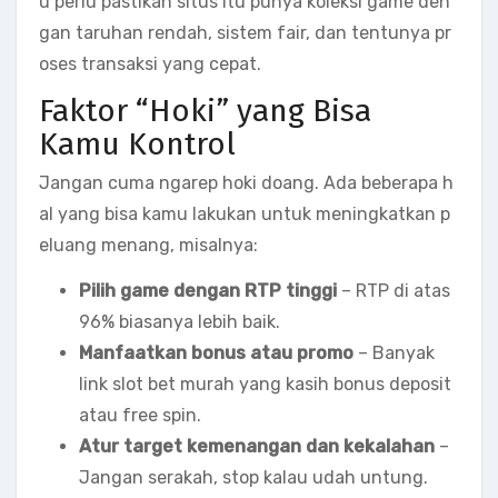
u perlu pastikan situs itu punya koleksi game den
gan taruhan rendah, sistem fair, dan tentunya pr
oses transaksi yang cepat.
Faktor “Hoki” yang Bisa
Kamu Kontrol
Jangan cuma ngarep hoki doang. Ada beberapa h
al yang bisa kamu lakukan untuk meningkatkan p
eluang menang, misalnya:
Pilih game dengan RTP tinggi
– RTP di atas
96% biasanya lebih baik.
Manfaatkan bonus atau promo
– Banyak
link slot bet murah yang kasih bonus deposit
atau free spin.
Atur target kemenangan dan kekalahan
–
Jangan serakah, stop kalau udah untung.