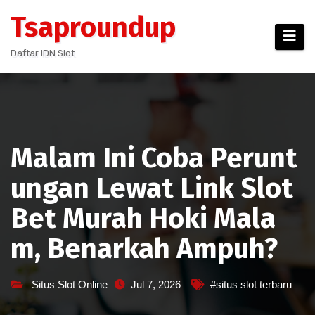
Skip
Tsaproundup
to
content
Daftar IDN Slot
Malam Ini Coba Perunt
ungan Lewat Link Slot
Bet Murah Hoki Mala
m, Benarkah Ampuh?
Situs Slot Online
Jul 7, 2026
#situs slot terbaru