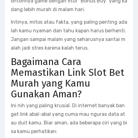
ontohnya game dengan fitur “Bonus Buy” yang ka
dang lebih murah di malam hari.
Intinya, mitos atau fakta, yang paling penting ada
lah kamu nyaman dan tahu kapan harus berhenti.
Jangan sampai malam yang seharusnya santai m
alah jadi stres karena kalah terus.
Bagaimana Cara
Memastikan Link Slot Bet
Murah yang Kamu
Gunakan Aman?
Ini nih yang paling krusial. Di internet banyak ban
get link abal-abal yang cuma mau nguras data at
au duit kamu. Biar aman, ada beberapa ciri yang bi
sa kamu perhatikan: