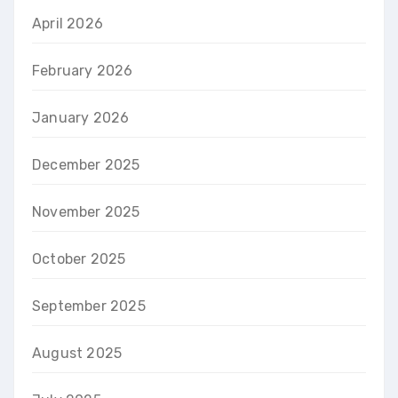
April 2026
February 2026
January 2026
December 2025
November 2025
October 2025
September 2025
August 2025