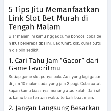
5 Tips Jitu Memanfaatkan
Link Slot Bet Murah di
Tengah Malam
Biar malam ini kamu nggak cuma boncos, coba de
h ikut beberapa tips ini. Gak rumit, kok, cuma butu
h disiplin sedikit.
1. Cari Tahu Jam “Gacor” dari
Game Favoritmu
Setiap game slot punya pola. Ada yang lagi gacor
di jam 10 malam, ada yang jam 2 pagi. Coba catat
kapan kamu biasanya menang atau kalah. Dari sit
u, kamu bisa tentuin waktu terbaik buat main.
2. Jangan Langsung Besarkan