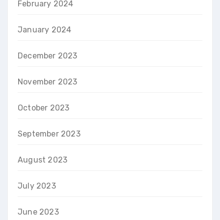
February 2024
January 2024
December 2023
November 2023
October 2023
September 2023
August 2023
July 2023
June 2023