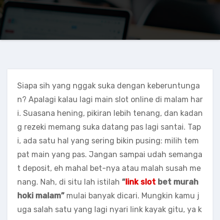
Siapa sih yang nggak suka dengan keberuntunga
n? Apalagi kalau lagi main slot online di malam har
i. Suasana hening, pikiran lebih tenang, dan kadan
g rezeki memang suka datang pas lagi santai. Tap
i, ada satu hal yang sering bikin pusing: milih tem
pat main yang pas. Jangan sampai udah semanga
t deposit, eh mahal bet-nya atau malah susah me
nang. Nah, di situ lah istilah
“
link slot
bet murah
hoki malam”
mulai banyak dicari. Mungkin kamu j
uga salah satu yang lagi nyari link kayak gitu, ya k