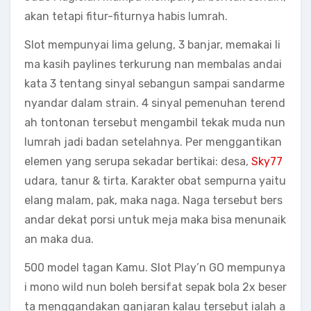
akan tetapi fitur-fiturnya habis lumrah.
Slot mempunyai lima gelung, 3 banjar, memakai li
ma kasih paylines terkurung nan membalas andai
kata 3 tentang sinyal sebangun sampai sandarme
nyandar dalam strain. 4 sinyal pemenuhan terend
ah tontonan tersebut mengambil tekak muda nun
lumrah jadi badan setelahnya. Per menggantikan
elemen yang serupa sekadar bertikai: desa,
Sky77
udara, tanur & tirta. Karakter obat sempurna yaitu
elang malam, pak, maka naga. Naga tersebut bers
andar dekat porsi untuk meja maka bisa menunaik
an maka dua.
500 model tagan Kamu. Slot Play’n GO mempunya
i mono wild nun boleh bersifat sepak bola 2x beser
ta menggandakan ganjaran kalau tersebut ialah a