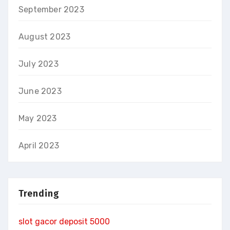
September 2023
August 2023
July 2023
June 2023
May 2023
April 2023
Trending
slot gacor deposit 5000