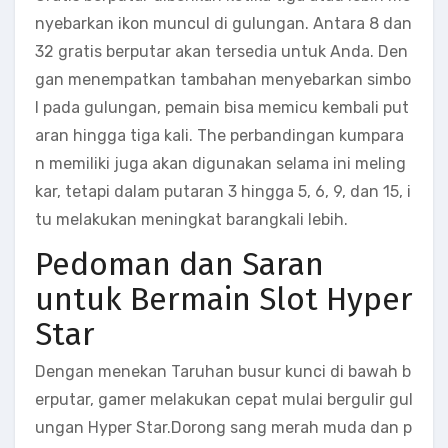
nyebarkan ikon muncul di gulungan. Antara 8 dan
32 gratis berputar akan tersedia untuk Anda. Den
gan menempatkan tambahan menyebarkan simbo
l pada gulungan, pemain bisa memicu kembali put
aran hingga tiga kali. The perbandingan kumpara
n memiliki juga akan digunakan selama ini meling
kar, tetapi dalam putaran 3 hingga 5, 6, 9, dan 15, i
tu melakukan meningkat barangkali lebih.
Pedoman dan Saran
untuk Bermain Slot Hyper
Star
Dengan menekan Taruhan busur kunci di bawah b
erputar, gamer melakukan cepat mulai bergulir gul
ungan Hyper Star.Dorong sang merah muda dan p