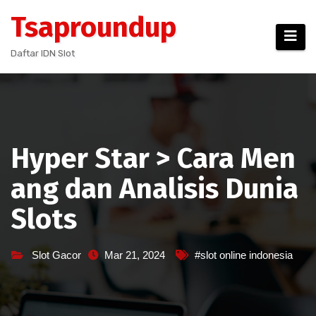
Skip
Tsaproundup
to
content
Daftar IDN Slot
Hyper Star > Cara Men
ang dan Analisis Dunia
Slots
Slot Gacor
Mar 21, 2024
#slot online indonesia