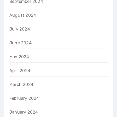
September 2024
August 2024
July 2024
June 2024
May 2024
April 2024
March 2024
February 2024
January 2024