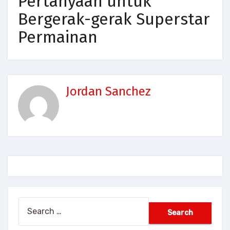
Pertanyaan untuk
Bergerak-gerak Superstar
Permainan
Jordan Sanchez
Search
for: