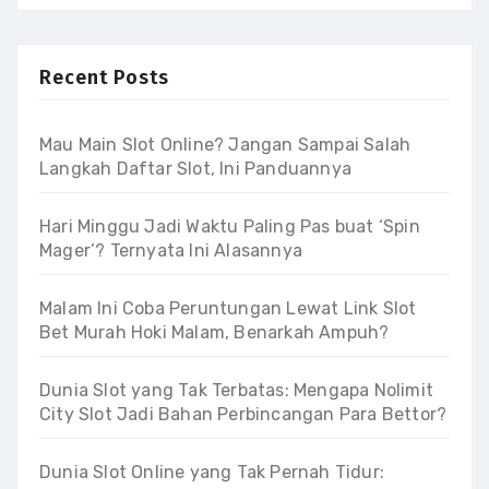
Recent Posts
Mau Main Slot Online? Jangan Sampai Salah
Langkah Daftar Slot, Ini Panduannya
Hari Minggu Jadi Waktu Paling Pas buat ‘Spin
Mager’? Ternyata Ini Alasannya
Malam Ini Coba Peruntungan Lewat Link Slot
Bet Murah Hoki Malam, Benarkah Ampuh?
Dunia Slot yang Tak Terbatas: Mengapa Nolimit
City Slot Jadi Bahan Perbincangan Para Bettor?
Dunia Slot Online yang Tak Pernah Tidur: