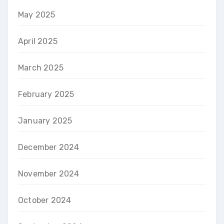
May 2025
April 2025
March 2025
February 2025
January 2025
December 2024
November 2024
October 2024