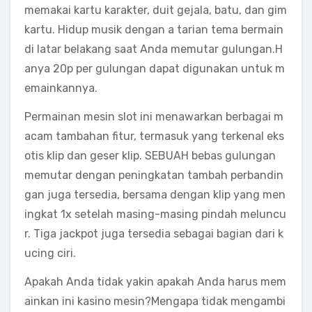
memakai kartu karakter, duit gejala, batu, dan gim
kartu. Hidup musik dengan a tarian tema bermain
di latar belakang saat Anda memutar gulungan.H
anya 20p per gulungan dapat digunakan untuk m
emainkannya.
Permainan mesin slot ini menawarkan berbagai m
acam tambahan fitur, termasuk yang terkenal eks
otis klip dan geser klip. SEBUAH bebas gulungan
memutar dengan peningkatan tambah perbandin
gan juga tersedia, bersama dengan klip yang men
ingkat 1x setelah masing-masing pindah meluncu
r. Tiga jackpot juga tersedia sebagai bagian dari k
ucing ciri.
Apakah Anda tidak yakin apakah Anda harus mem
ainkan ini kasino mesin?Mengapa tidak mengambi