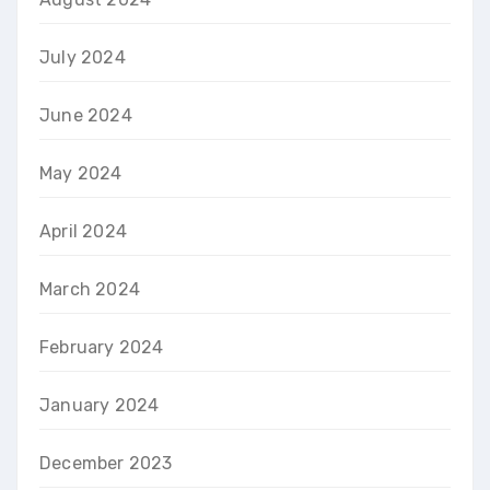
July 2024
June 2024
May 2024
April 2024
March 2024
February 2024
January 2024
December 2023