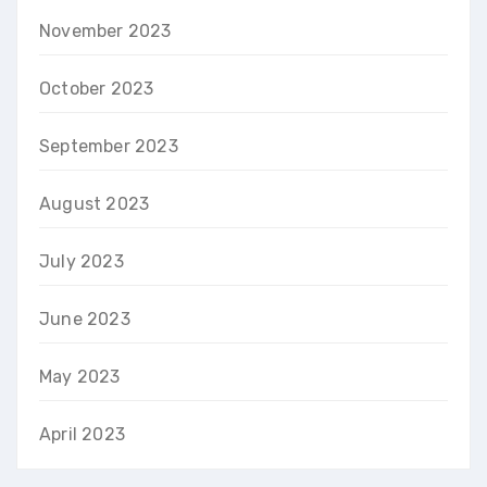
November 2023
October 2023
September 2023
August 2023
July 2023
June 2023
May 2023
April 2023