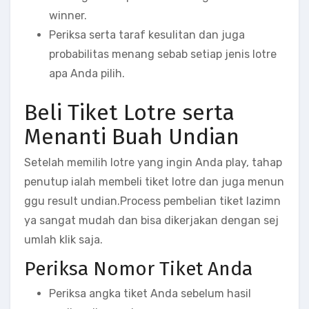
winner.
Periksa serta taraf kesulitan dan juga
probabilitas menang sebab setiap jenis lotre
apa Anda pilih.
Beli Tiket Lotre serta
Menanti Buah Undian
Setelah memilih lotre yang ingin Anda play, tahap
penutup ialah membeli tiket lotre dan juga menun
ggu result undian.Process pembelian tiket lazimn
ya sangat mudah dan bisa dikerjakan dengan sej
umlah klik saja.
Periksa Nomor Tiket Anda
Periksa angka tiket Anda sebelum hasil