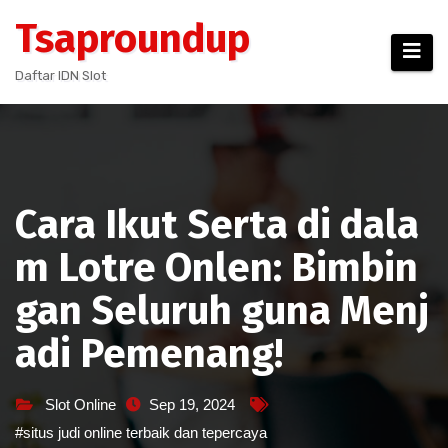
Skip
Tsaproundup
to
content
Daftar IDN Slot
Cara Ikut Serta di dala
m Lotre Onlen: Bimbin
gan Seluruh guna Menj
adi Pemenang!
Slot Online
Sep 19, 2024
#situs judi online terbaik dan tepercaya