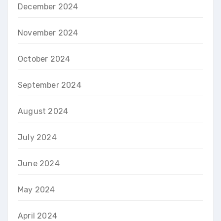
December 2024
November 2024
October 2024
September 2024
August 2024
July 2024
June 2024
May 2024
April 2024