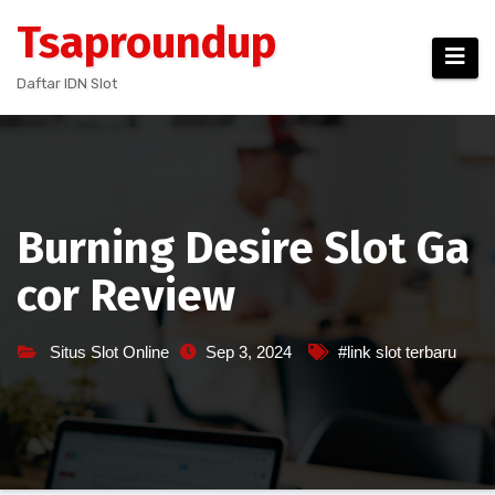
Skip
Tsaproundup
to
content
Daftar IDN Slot
Burning Desire Slot Ga
cor Review
Situs Slot Online
Sep 3, 2024
#link slot terbaru