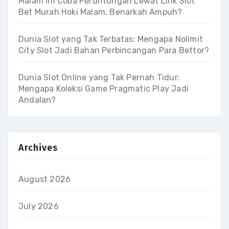
Malam Ini Coba Peruntungan Lewat Link Slot
Bet Murah Hoki Malam, Benarkah Ampuh?
Dunia Slot yang Tak Terbatas: Mengapa Nolimit
City Slot Jadi Bahan Perbincangan Para Bettor?
Dunia Slot Online yang Tak Pernah Tidur:
Mengapa Koleksi Game Pragmatic Play Jadi
Andalan?
Archives
August 2026
July 2026