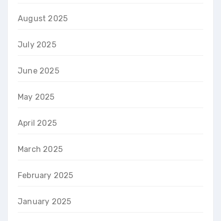
August 2025
July 2025
June 2025
May 2025
April 2025
March 2025
February 2025
January 2025