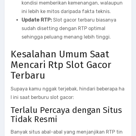
kondisi memberikan kemenangan, walaupun
ini lebih ke mitos daripada fakta teknis.
Update RTP:
Slot gacor terbaru biasanya
sudah disetting dengan RTP optimal
sehingga peluang menang lebih tinggi.
Kesalahan Umum Saat
Mencari Rtp Slot Gacor
Terbaru
Supaya kamu nggak terjebak, hindari beberapa ha
l ini saat berburu slot gacor:
Terlalu Percaya dengan Situs
Tidak Resmi
Banyak situs abal-abal yang menjanjikan RTP tin