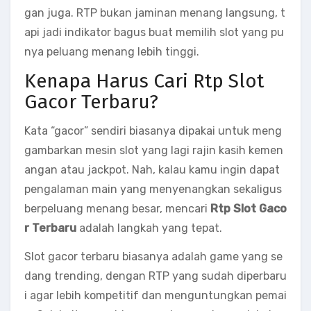
gan juga. RTP bukan jaminan menang langsung, t
api jadi indikator bagus buat memilih slot yang pu
nya peluang menang lebih tinggi.
Kenapa Harus Cari Rtp Slot
Gacor Terbaru?
Kata “gacor” sendiri biasanya dipakai untuk meng
gambarkan mesin slot yang lagi rajin kasih kemen
angan atau jackpot. Nah, kalau kamu ingin dapat
pengalaman main yang menyenangkan sekaligus
berpeluang menang besar, mencari
Rtp Slot Gaco
r Terbaru
adalah langkah yang tepat.
Slot gacor terbaru biasanya adalah game yang se
dang trending, dengan RTP yang sudah diperbaru
i agar lebih kompetitif dan menguntungkan pemai