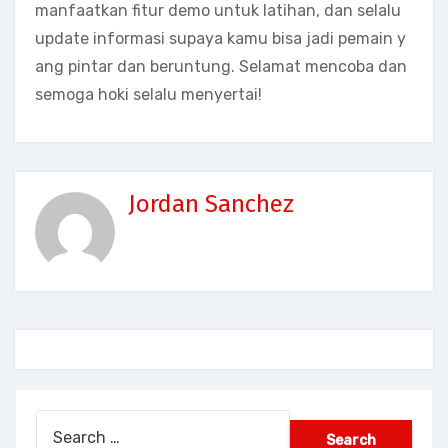
manfaatkan fitur demo untuk latihan, dan selalu
update informasi supaya kamu bisa jadi pemain y
ang pintar dan beruntung. Selamat mencoba dan
semoga hoki selalu menyertai!
Jordan Sanchez
Search