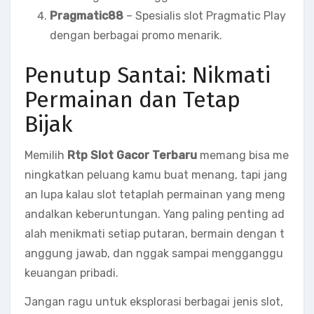
Pragmatic88
– Spesialis slot Pragmatic Play
dengan berbagai promo menarik.
Penutup Santai: Nikmati
Permainan dan Tetap
Bijak
Memilih
Rtp Slot Gacor Terbaru
memang bisa me
ningkatkan peluang kamu buat menang, tapi jang
an lupa kalau slot tetaplah permainan yang meng
andalkan keberuntungan. Yang paling penting ad
alah menikmati setiap putaran, bermain dengan t
anggung jawab, dan nggak sampai mengganggu
keuangan pribadi.
Jangan ragu untuk eksplorasi berbagai jenis slot,