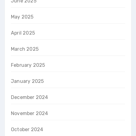
June 2025
May 2025
April 2025
March 2025
February 2025
January 2025
December 2024
November 2024
October 2024