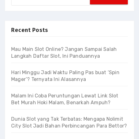
for:
Recent Posts
Mau Main Slot Online? Jangan Sampai Salah
Langkah Daftar Slot, Ini Panduannya
Hari Minggu Jadi Waktu Paling Pas buat ‘Spin
Mager’? Ternyata Ini Alasannya
Malam Ini Coba Peruntungan Lewat Link Slot
Bet Murah Hoki Malam, Benarkah Ampuh?
Dunia Slot yang Tak Terbatas: Mengapa Nolimit
City Slot Jadi Bahan Perbincangan Para Bettor?