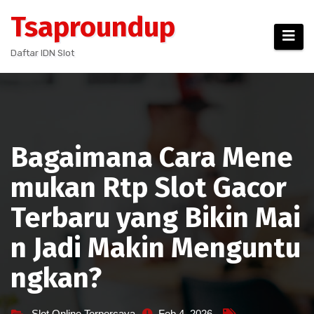
Skip
Tsaproundup
to
content
Daftar IDN Slot
Bagaimana Cara Mene
mukan Rtp Slot Gacor
Terbaru yang Bikin Mai
n Jadi Makin Menguntu
ngkan?
Slot Online Terpercaya
Feb 4, 2026