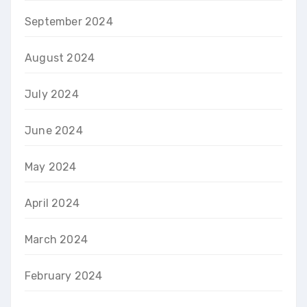
September 2024
August 2024
July 2024
June 2024
May 2024
April 2024
March 2024
February 2024