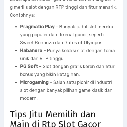
g merilis slot dengan RTP tinggi dan fitur menarik.
Contohnya:
Pragmatic Play
– Banyak judul slot mereka
yang populer dan dikenal gacor, seperti
Sweet Bonanza dan Gates of Olympus.
Habanero
– Punya koleksi slot dengan tema
unik dan RTP tinggi.
PG Soft
– Slot dengan grafis keren dan fitur
bonus yang bikin ketagihan.
Microgaming
– Salah satu pionir di industri
slot dengan banyak pilihan game klasik dan
modern.
Tips Jitu Memilih dan
Main di Rtp Slot Gacor