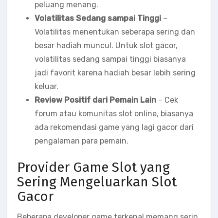
peluang menang.
Volatilitas Sedang sampai Tinggi
–
Volatilitas menentukan seberapa sering dan
besar hadiah muncul. Untuk slot gacor,
volatilitas sedang sampai tinggi biasanya
jadi favorit karena hadiah besar lebih sering
keluar.
Review Positif dari Pemain Lain
– Cek
forum atau komunitas slot online, biasanya
ada rekomendasi game yang lagi gacor dari
pengalaman para pemain.
Provider Game Slot yang
Sering Mengeluarkan Slot
Gacor
Beberapa developer game terkenal memang serin