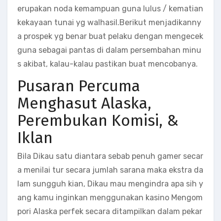
erupakan noda kemampuan guna lulus / kematian
kekayaan tunai yg walhasil.Berikut menjadikanny
a prospek yg benar buat pelaku dengan mengecek
guna sebagai pantas di dalam persembahan minu
s akibat, kalau-kalau pastikan buat mencobanya.
Pusaran Percuma
Menghasut Alaska,
Perembukan Komisi, &
Iklan
Bila Dikau satu diantara sebab penuh gamer secar
a menilai tur secara jumlah sarana maka ekstra da
lam sungguh kian, Dikau mau mengindra apa sih y
ang kamu inginkan menggunakan kasino Mengom
pori Alaska perfek secara ditampilkan dalam pekar