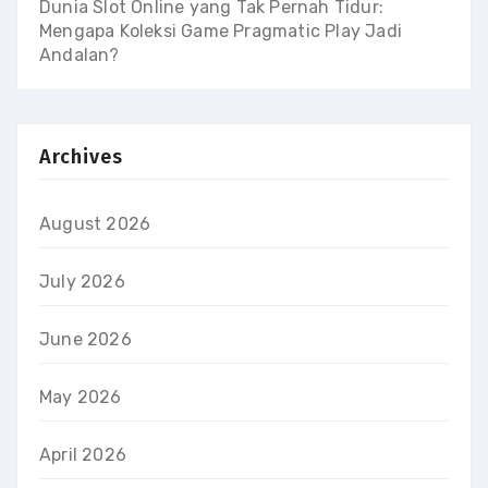
Dunia Slot Online yang Tak Pernah Tidur:
Mengapa Koleksi Game Pragmatic Play Jadi
Andalan?
Archives
August 2026
July 2026
June 2026
May 2026
April 2026