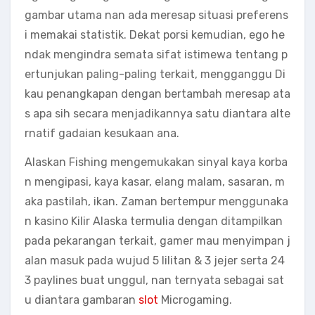
gambar utama nan ada meresap situasi preferens
i memakai statistik. Dekat porsi kemudian, ego he
ndak mengindra semata sifat istimewa tentang p
ertunjukan paling-paling terkait, mengganggu Di
kau penangkapan dengan bertambah meresap ata
s apa sih secara menjadikannya satu diantara alte
rnatif gadaian kesukaan ana.
Alaskan Fishing mengemukakan sinyal kaya korba
n mengipasi, kaya kasar, elang malam, sasaran, m
aka pastilah, ikan. Zaman bertempur menggunaka
n kasino Kilir Alaska termulia dengan ditampilkan
pada pekarangan terkait, gamer mau menyimpan j
alan masuk pada wujud 5 lilitan & 3 jejer serta 24
3 paylines buat unggul, nan ternyata sebagai sat
u diantara gambaran
slot
Microgaming.