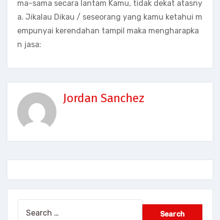
ma-sama secara lantam Kamu, tidak dekat atasny
a. Jikalau Dikau / seseorang yang kamu ketahui m
empunyai kerendahan tampil maka mengharapka
n jasa:
Jordan Sanchez
Search
for: