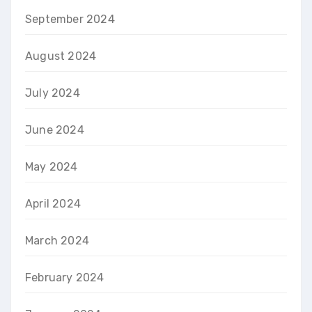
September 2024
August 2024
July 2024
June 2024
May 2024
April 2024
March 2024
February 2024