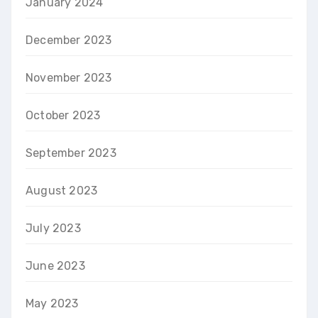
January 2024
December 2023
November 2023
October 2023
September 2023
August 2023
July 2023
June 2023
May 2023