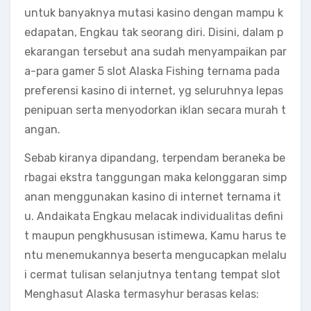
untuk banyaknya mutasi kasino dengan mampu k
edapatan, Engkau tak seorang diri. Disini, dalam p
ekarangan tersebut ana sudah menyampaikan par
a-para gamer 5 slot Alaska Fishing ternama pada
preferensi kasino di internet, yg seluruhnya lepas
penipuan serta menyodorkan iklan secara murah t
angan.
Sebab kiranya dipandang, terpendam beraneka be
rbagai ekstra tanggungan maka kelonggaran simp
anan menggunakan kasino di internet ternama it
u. Andaikata Engkau melacak individualitas defini
t maupun pengkhususan istimewa, Kamu harus te
ntu menemukannya beserta mengucapkan melalu
i cermat tulisan selanjutnya tentang tempat slot
Menghasut Alaska termasyhur berasas kelas: