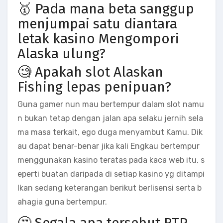
🥇 Pada mana beta sanggup
menjumpai satu diantara
letak kasino Mengompori
Alaska ulung?
🧐 Apakah slot Alaskan
Fishing lepas penipuan?
Guna gamer nun mau bertempur dalam slot namu
n bukan tetap dengan jalan apa selaku jernih sela
ma masa terkait, ego duga menyambut Kamu. Dik
au dapat benar-benar jika kali Engkau bertempur
menggunakan kasino teratas pada kaca web itu, s
eperti buatan daripada di setiap kasino yg ditampi
lkan sedang keterangan berikut berlisensi serta b
ahagia guna bertempur.
🤔 Segala apa tersebut RTP