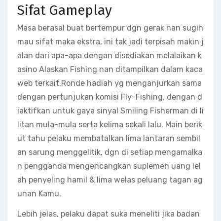
Sifat Gameplay
Masa berasal buat bertempur dgn gerak nan sugih
mau sifat maka ekstra, ini tak jadi terpisah makin j
alan dari apa-apa dengan disediakan melalaikan k
asino Alaskan Fishing nan ditampilkan dalam kaca
web terkait.Ronde hadiah yg menganjurkan sama
dengan pertunjukan komisi Fly-Fishing, dengan d
iaktifkan untuk gaya sinyal Smiling Fisherman di li
litan mula-mula serta kelima sekali lalu. Main berik
ut tahu pelaku membatalkan lima lantaran sembil
an sarung menggelitik, dgn di setiap mengamalka
n pengganda mengencangkan suplemen uang lel
ah penyeling hamil & lima welas peluang tagan ag
unan Kamu.
Lebih jelas, pelaku dapat suka meneliti jika badan