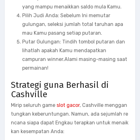
yang mampu menaikkan saldo mula Kamu.
Pilih Judi Anda: Sebelum Ini memutar
gulungan, seleksi jumlah total taruhan apa
mau Kamu pasang setiap putaran.
Putar Gulungan: Tindih tombol putaran dan
lihatlah apakah Kamu mendapatkan
campuran winner.Alami masing-masing saat
permainan!
Strategi guna Berhasil di
Cashville
Mirip seluruh game
slot gacor
, Cashville menggan
tungkan keberuntungan. Namun, ada sejumlah re
ncana siapa dapat Engkau terapkan untuk menaik
kan kesempatan Anda: