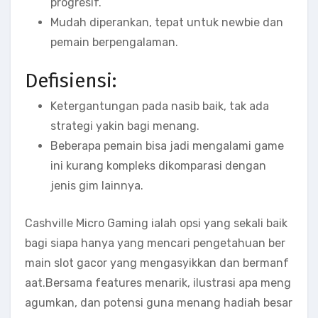
progresif.
Mudah diperankan, tepat untuk newbie dan
pemain berpengalaman.
Defisiensi:
Ketergantungan pada nasib baik, tak ada
strategi yakin bagi menang.
Beberapa pemain bisa jadi mengalami game
ini kurang kompleks dikomparasi dengan
jenis gim lainnya.
Cashville Micro Gaming ialah opsi yang sekali baik
bagi siapa hanya yang mencari pengetahuan ber
main slot gacor yang mengasyikkan dan bermanf
aat.Bersama features menarik, ilustrasi apa meng
agumkan, dan potensi guna menang hadiah besar