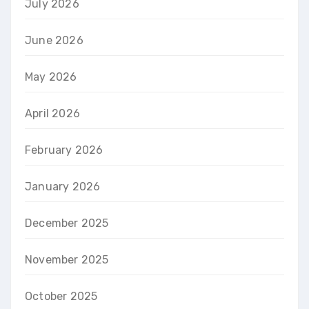
July 2026
June 2026
May 2026
April 2026
February 2026
January 2026
December 2025
November 2025
October 2025