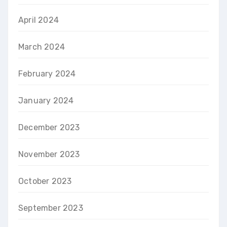
April 2024
March 2024
February 2024
January 2024
December 2023
November 2023
October 2023
September 2023