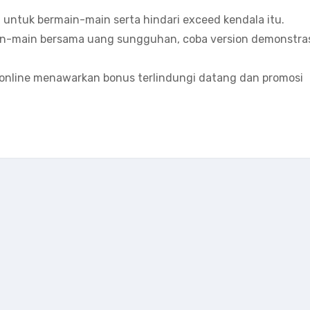
untuk bermain-main serta hindari exceed kendala itu.
in-main bersama uang sungguhan, coba version demonstra
online menawarkan bonus terlindungi datang dan promosi