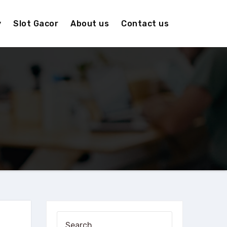
y
Slot Gacor
About us
Contact us
Search