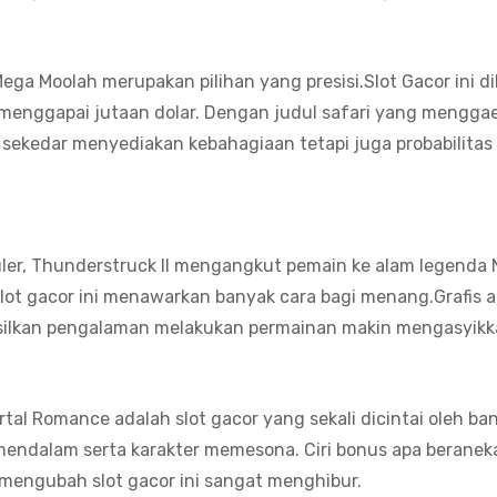
ega Moolah merupakan pilihan yang presisi.Slot Gacor ini di
 menggapai jutaan dolar. Dengan judul safari yang mengga
 sekedar menyediakan kebahagiaan tetapi juga probabilitas
opuler, Thunderstruck II mengangkut pemain ke alam legenda 
, slot gacor ini menawarkan banyak cara bagi menang.Grafis 
silkan pengalaman melakukan permainan makin mengasyikk
l Romance adalah slot gacor yang sekali dicintai oleh ba
a mendalam serta karakter memesona. Ciri bonus apa beranek
, mengubah slot gacor ini sangat menghibur.