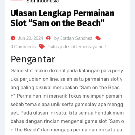
Slot Indonesia
Ulasan Lengkap Permainan
Slot “Sam on the Beach”
Jun 20, 2024
by Jordan Sanchez
0 Comments
#situs judi slot terpercaya no 1
Pengantar
Game slot makin dikenal pada kalangan para peny
uka perjudian on line. salah satu permainan slot y
ang paling disukai merupakan “Sam on the Beac
h”. Permainan ini menarik fokus melimpah pemain
sebab tema siapa unik serta gameplay apa mengg
aet. Pada ulasan ini satu, kita semua hendak mem
bahas dengan rincian mengenai game slot “Sam o
n the Beach” dan mengapa permainan ini satu pa