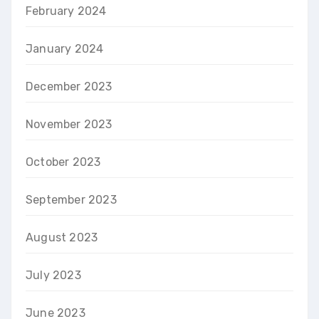
February 2024
January 2024
December 2023
November 2023
October 2023
September 2023
August 2023
July 2023
June 2023