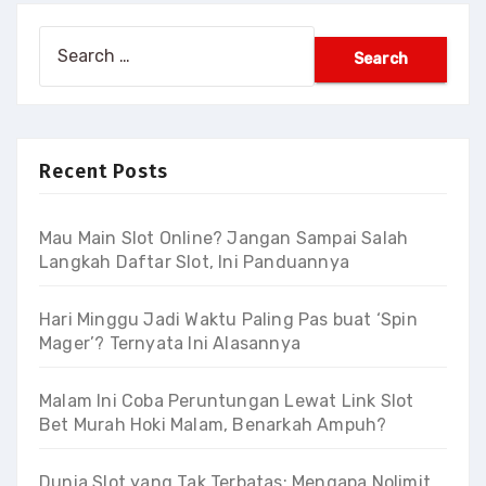
Search
for:
Recent Posts
Mau Main Slot Online? Jangan Sampai Salah
Langkah Daftar Slot, Ini Panduannya
Hari Minggu Jadi Waktu Paling Pas buat ‘Spin
Mager’? Ternyata Ini Alasannya
Malam Ini Coba Peruntungan Lewat Link Slot
Bet Murah Hoki Malam, Benarkah Ampuh?
Dunia Slot yang Tak Terbatas: Mengapa Nolimit