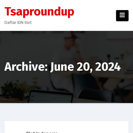
Skip
Tsaproundup
to
content
Daftar IDN Slot
Archive: June 20, 2024