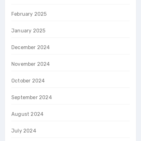
February 2025
January 2025
December 2024
November 2024
October 2024
September 2024
August 2024
July 2024