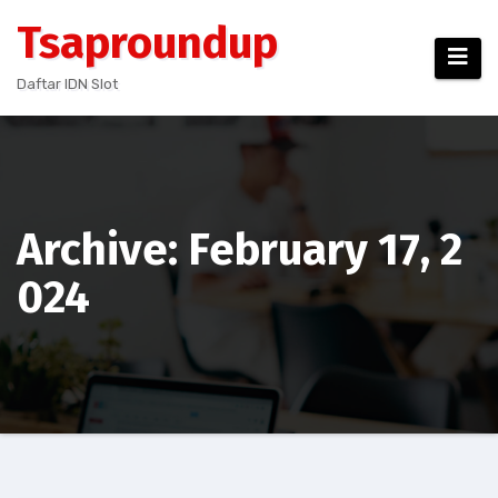
Skip
Tsaproundup
to
content
Daftar IDN Slot
Archive: February 17, 2
024