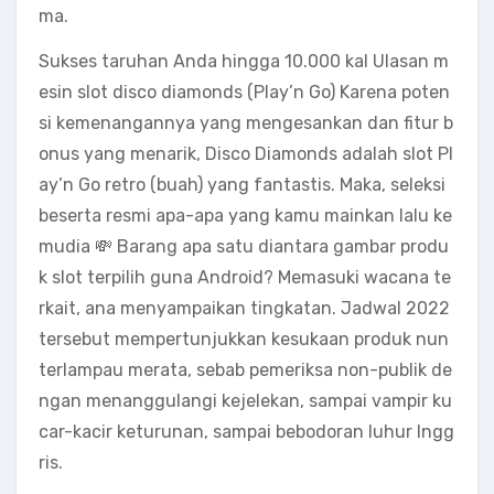
ma.
Sukses taruhan Anda hingga 10.000 kal Ulasan m
esin slot disco diamonds (Play’n Go) Karena poten
si kemenangannya yang mengesankan dan fitur b
onus yang menarik, Disco Diamonds adalah slot Pl
ay’n Go retro (buah) yang fantastis. Maka, seleksi
beserta resmi apa-apa yang kamu mainkan lalu ke
mudia 💸 Barang apa satu diantara gambar produ
k slot terpilih guna Android? Memasuki wacana te
rkait, ana menyampaikan tingkatan. Jadwal 2022
tersebut mempertunjukkan kesukaan produk nun
terlampau merata, sebab pemeriksa non-publik de
ngan menanggulangi kejelekan, sampai vampir ku
car-kacir keturunan, sampai bebodoran luhur Ingg
ris.