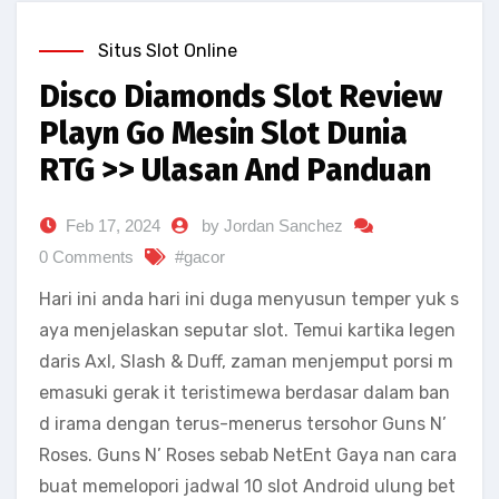
Situs Slot Online
Disco Diamonds Slot Review
Playn Go Mesin Slot Dunia
RTG >> Ulasan And Panduan
Feb 17, 2024
by Jordan Sanchez
0 Comments
#gacor
Hari ini anda hari ini duga menyusun temper yuk s
aya menjelaskan seputar slot. Temui kartika legen
daris Axl, Slash & Duff, zaman menjemput porsi m
emasuki gerak it teristimewa berdasar dalam ban
d irama dengan terus-menerus tersohor Guns N’
Roses. Guns N’ Roses sebab NetEnt Gaya nan cara
buat memelopori jadwal 10 slot Android ulung bet